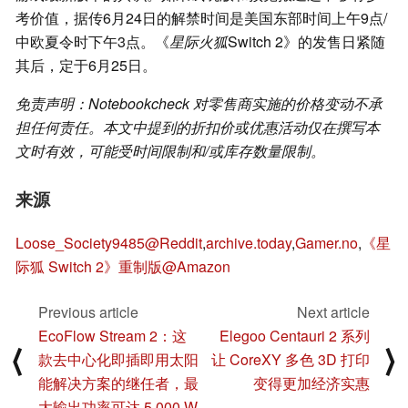
考价值，据传6月24日的解禁时间是美国东部时间上午9点/
中欧夏令时下午3点。《
星际火狐
Switch 2》的发售日紧随
其后，定于6月25日。
免责声明：Notebookcheck 对零售商实施的价格变动不承
担任何责任。本文中提到的折扣价或优惠活动仅在撰写本
文时有效，可能受时间限制和/或库存数量限制。
来源
Loose_Society9485@Reddit
,
archive.today
,
Gamer.no
,
《星
际狐 Switch 2》重制版@Amazon
Previous article
Next article
EcoFlow Stream 2：这
Elegoo Centauri 2 系列
⟨
⟩
款去中心化即插即用太阳
让 CoreXY 多色 3D 打印
能解决方案的继任者，最
变得更加经济实惠
大输出功率可达 5,000 W