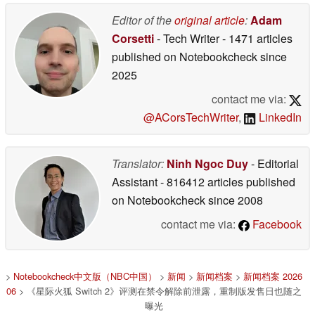
Editor of the
original article
:
Adam
Corsetti
- Tech Writer
- 1471 articles
published on Notebookcheck
since
2025
contact me via:
@ACorsTechWriter
,
LinkedIn
Translator:
Ninh Ngoc Duy
- Editorial
Assistant
- 816412 articles published
on Notebookcheck
since 2008
contact me via:
Facebook
>
Notebookcheck中文版（NBC中国）
>
新闻
>
新闻档案
>
新闻档案 2026
06
> 《星际火狐 Switch 2》评测在禁令解除前泄露，重制版发售日也随之
曝光