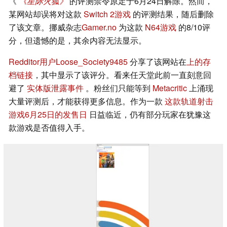
《
《星际火狐》
的评测禁令原定于6月24日解除。然而，
某网站却误将对这款
Switch 2游戏
的评测结果，随后删除
了该文章。挪威杂志
Gamer.no
为这款
N64游戏
的8/10评
分，但遗憾的是，其余内容无法显示。
Redditor用户Loose_Society9485
分享了该网站在
上的存
档链接
，其中显示了该评分。看来任天堂此前一直刻意回
避了
实体版泄露事件
。粉丝们只能等到
Metacritic
上涌现
大量评测后，才能获得更多信息。作为一款
这款轨道射击
游戏6月25日的发售日
日益临近，仍有部分玩家在犹豫这
款游戏是否值得入手。