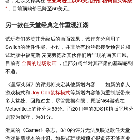
容，足以支撑其在
在亚马逊上以60美元的价格销售实体版
，目前预购价已降至50美元。
另一款任天堂经典之作重现江湖
试玩者们盛赞其升级后的画面效果，该作充分利用了
Switch的硬件性能。不过，并非所有粉丝都接受预告片和
试玩版中福克斯·麦克劳德及其伙伴们所呈现的写实画风。
目前有
全新的过场动画
，但部分粉丝对其严肃的基调感到
不适。
《星际火狐》
的评测将决定其他新增内容——如新的多人
游戏模式和
Joy-Con鼠标模式
等新增内容能为重制版带来
多大益处。回顾过去，尽管数据有限，原版N64游戏在
Metacritic上的评分为88分。而2011年的3DS移植版平均分
则较为保守，为81分。
泄露的《Gamer》杂志。8/10的评分无法反映这款任天堂
游戏最新版本的共识。如果试玩版和预览报道还不够有参