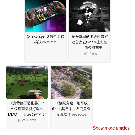
Onexplayer 3 售价正式
备受瞩目的卡通射击游
确认
戏首次在Steam上打折
06/25/2026
——但仅限两天
06/24/2026
《克劳德工艺世界》：
《极限竞速：地平线
AI仅用两天就打造出
6》：其日本世界究竟有
MMO——玩家为何不买
多真实？
06/24/2026
账
06/24/2026
Show more articles