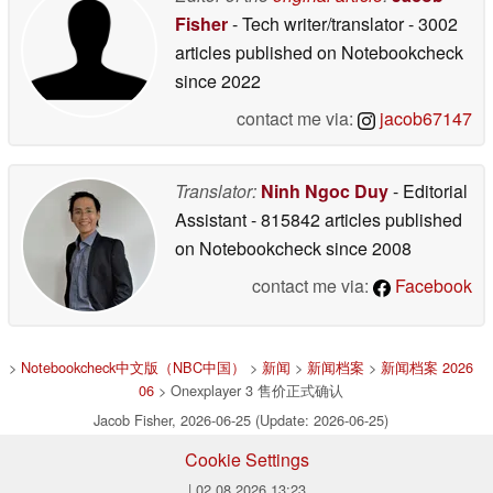
Fisher
- Tech writer/translator
- 3002
articles published on Notebookcheck
since 2022
contact me via:
jacob67147
Translator:
Ninh Ngoc Duy
- Editorial
Assistant
- 815842 articles published
on Notebookcheck
since 2008
contact me via:
Facebook
>
Notebookcheck中文版（NBC中国）
>
新闻
>
新闻档案
>
新闻档案 2026
06
> Onexplayer 3 售价正式确认
Jacob Fisher, 2026-06-25 (Update: 2026-06-25)
Cookie Settings
| 02.08.2026 13:23