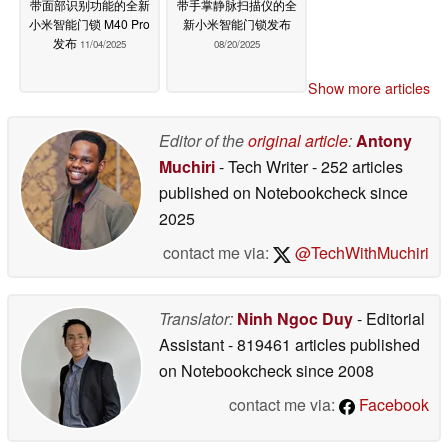
带面部识别功能的全新
带手掌静脉扫描仪的全
小米智能门锁 M40 Pro
新小米智能门锁发布
发布
11/04/2025
08/20/2025
Show more articles
Editor of the
original article
:
Antony
Muchiri
- Tech Writer
- 252 articles
published on Notebookcheck
since
2025
contact me via:
@TechWithMuchiri
Translator:
Ninh Ngoc Duy
- Editorial
Assistant
- 819461 articles published
on Notebookcheck
since 2008
contact me via:
Facebook