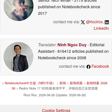
Senior Tech Writer
- 3175 articles
published on Notebookcheck
since
2017
contact me via:
@riccirox
,
LinkedIn
Translator:
Ninh Ngoc Duy
- Editorial
Assistant
- 816412 articles published on
Notebookcheck
since 2008
contact me via:
Facebook
>
Notebookcheck中文版（NBC中国）
>
新闻
>
新闻档案
>
新闻档案 2026
06
> Redmi Note 17 5G性能表现平平，详细信息已全部泄露
Ricci Rox, 2026-06-26 (Update: 2026-06-26)
Cookie Settings