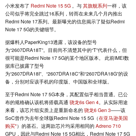
小米发布了
Redmi Note 15 5G
。与
其旗舰系列
一样，该
公司似乎将完全跳过16系列，转而在未来几个月内推出
Redmi Note 17系列。最新曝光的信息揭示了疑似Redmi
Note 17 5G的关键细节。
据爆料人PaperKing13透露，该设备的型号
为“2607DRA18T”。目前尚不清楚其中的“T”代表什么，但
很可能是Redmi Note 17 5G的某个地区版本。 此前IMEI数
据库已披露了型号
为“2607DRA18I”、“2607DRA18C”和“2607DRA18G”的设
备，分别对应该手机的印度版、中国版和全球版。
至于Redmi Note 17 5G本身，其配置似乎相当普通。已公
布的规格确认该机将搭载高通
骁龙6s Gen 4
。从实际用途
来看，该芯片组实质上是重新命名的
骁龙6 Gen 3
——该
SoC曾作为去年全球版Redmi Note 15 5G（
在亚马逊美国
购买
）的基石。这两款芯片均采用相同的
Adreno 710
GPU，因此与Redmi Note 15 5G相比，Redmi Note 17 5G