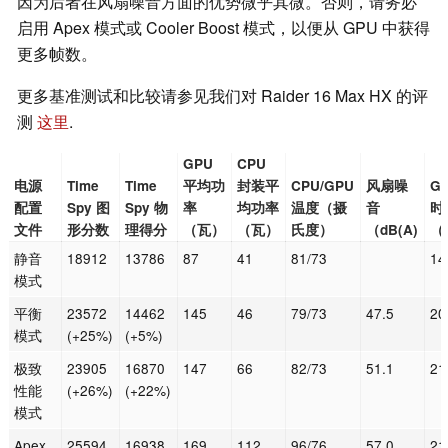
因为后者在风扇噪音方面的优势微乎其微。否则，请务必
启用 Apex 模式或 Cooler Boost 模式，以便从 GPU 中获得
更多帧数。
更多基准测试和比较请参见我们对 Raider 16 Max HX 的评
测
这里
.
GPU
CPU
电源
Time
Time
平均功
封装平
CPU/GPU
风扇噪
G
配置
Spy 图
Spy 物
率
均功率
温度（摄
音
时
文件
形分数
理得分
（瓦）
（瓦）
氏度）
（dB(A)
（
静音
18912
13786
87
41
81/73
14
模式
平衡
23572
14462
145
46
79/73
47.5
20
模式
(+25%)
(+5%)
极致
23905
16870
147
66
82/73
51.1
21
性能
(+26%)
(+22%)
模式
Apex
25594
16938
169
112
96/76
57.0
21