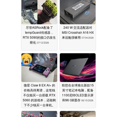
尽管ASRock配备了
240 W 交流适配器对
tempGuard传感器，
MSI Crosshair A16 HX
RTX 5090的接口仍发生
来说勉强够用
07/04/2026
熔化
07/12/2026
微星 Claw 8 EX AI+ 的
联想在全球推出新款15
价格高得离谱，这笔钱
英寸笔记本电脑，配备
不仅能买一台搭载 RTX
1100尼特OLED显示屏
5060 的游戏本，还能剩
和96 GB显存
06/15/2026
下不少钱买一台掌机。
06/17/2026