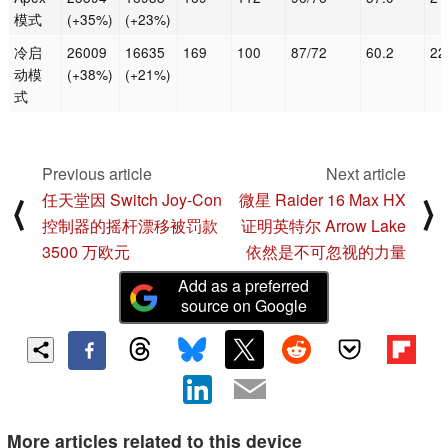
模式
(+35%)
(+23%)
冷启
26009
16635
169
100
87/72
60.2
22
动模
(+38%)
(+21%)
式
Previous article
Next article
任天堂因 Switch Joy-Con
微星 Raider 16 Max HX
⟨
⟩
控制器的摇杆漂移被罚款
证明英特尔 Arrow Lake
3500 万欧元
依然是不可忽视的力量
Add as a preferred
source on Google
More articles related to this device