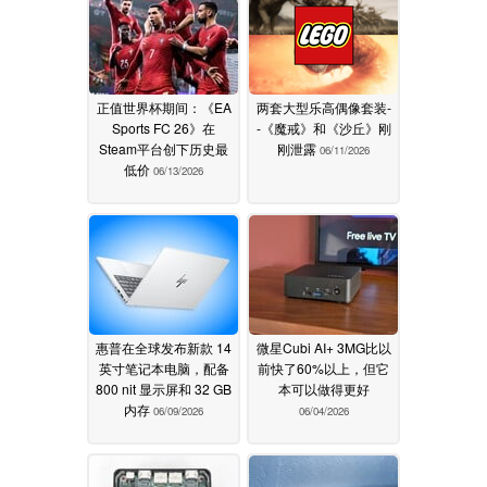
正值世界杯期间：《EA
两套大型乐高偶像套装-
Sports FC 26》在
-《魔戒》和《沙丘》刚
Steam平台创下历史最
刚泄露
06/11/2026
低价
06/13/2026
惠普在全球发布新款 14
微星Cubi AI+ 3MG比以
英寸笔记本电脑，配备
前快了60%以上，但它
800 nit 显示屏和 32 GB
本可以做得更好
内存
06/09/2026
06/04/2026