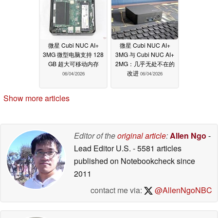
微星 Cubi NUC AI+
微星 Cubi NUC AI+
3MG 微型电脑支持 128
3MG 与 Cubi NUC AI+
GB 超大可移动内存
2MG：几乎无处不在的
改进
06/04/2026
06/04/2026
Show more articles
Editor of the
original article
:
Allen Ngo
-
Lead Editor U.S.
- 5581 articles
published on Notebookcheck
since
2011
contact me via:
@AllenNgoNBC