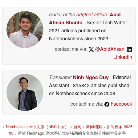
Editor of the
original article
:
Abid
Ahsan Shanto
- Senior Tech Writer
-
2921 articles published on
Notebookcheck
since 2023
contact me via:
@AbidAhsan
,
LinkedIn
Translator:
Ninh Ngoc Duy
- Editorial
Assistant
- 815842 articles published
on Notebookcheck
since 2008
contact me via:
Facebook
>
Notebookcheck中文版（NBC中国）
>
新闻
>
新闻档案
>
新闻档案 2026
05
> 新款 RedMagic 游戏手机凭借强劲的安兔兔跑分性能大显身手