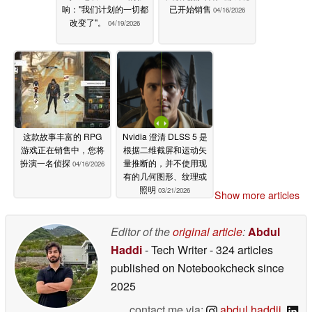
响："我们计划的一切都
已开始销售
04/16/2026
改变了"。
04/19/2026
这款故事丰富的 RPG
Nvidia 澄清 DLSS 5 是
游戏正在销售中，您将
根据二维截屏和运动矢
扮演一名侦探
量推断的，并不使用现
04/16/2026
有的几何图形、纹理或
照明
03/21/2026
Show more articles
Editor of the
original article
:
Abdul
Haddi
- Tech Writer
- 324 articles
published on Notebookcheck
since
2025
contact me via:
abdul.haddii
,