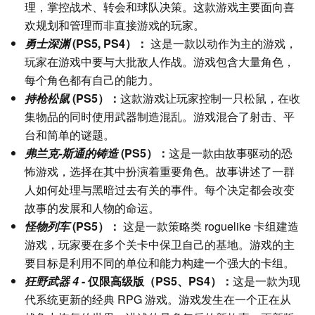
理，掌控战术、转会和球队决策。这款游戏主要面向喜
欢规划和管理而非直接游戏的玩家。
勇士深渊
(PS5, PS4）：
这是一款以动作为主的游戏，
玩家在游戏中要与大批敌人作战。游戏包含大量角色，
每个角色都有自己的能力。
持枪松鼠
(PS5）：
这款游戏让玩家控制一只松鼠，在收
集物品的同时使用武器制造混乱。游戏混合了射击、平
台和简单的谜题。
弗兰克-斯通的铸造
(PS5）：
这是一款由故事驱动的恐
怖游戏，选择在其中扮演着重要角色。故事讲述了一群
人如何处理与黑暗过去有关的事件。每个决定都会改变
故事的发展和人物的命运。
怪物列车
(PS5）：
这是一款策略类 roguelike 卡组建造
游戏，玩家要在多个关卡中保卫自己的基地。游戏的主
要目标是利用不同的单位和能力构建一个强大的卡组。
狂野武器 4
- 仅限高级版（PS5、PS4）：
这是一款为现
代系统更新的经典 RPG 游戏。游戏发生在一个正在从