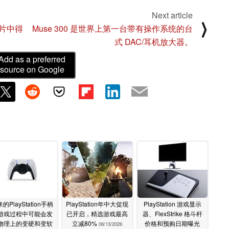
Next article
⟩
告片中得
Muse 300 是世界上第一台带有操作系统的台
式 DAC/耳机放大器。
Add as a preferred
source on Google
的PlayStation手柄
PlayStation年中大促现
PlayStation 游戏显示
游戏过程中可能会发
已开启，精选游戏最高
器、FlexStrike 格斗杆
物理上的变硬和变软
立减80%
价格和预购日期曝光
06/13/2026