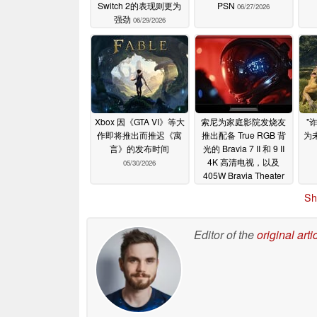
Switch 2的表现则更为
PSN
06/27/2026
强劲
06/29/2026
Xbox 因《GTA VI》等大
索尼为家庭影院发烧友
"
作即将推出而推迟《寓
推出配备 True RGB 背
为
言》的发布时间
光的 Bravia 7 II 和 9 II
4K 高清电视，以及
05/30/2026
405W Bravia Theater
Trio Dolby Atmos 无线
Sh
扬声器系统
05/28/2026
Editor of the
original arti