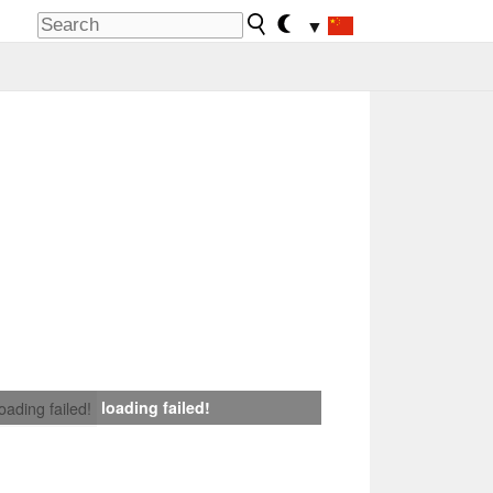
▼
loading failed!
loading failed!