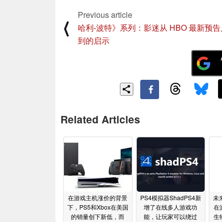
Previous article
⟨
哈利-波特》系列：影迷从 HBO 最新预
到的启示
Related Articles
在游戏主机涨价的背景
PS4模拟器ShadPS4新
未来
下，PS5和Xbox在美国
增了在线多人游戏功
在
的销量创下新低，而
能，让玩家可以绕过
生