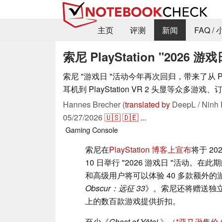
主页
评测
新闻
FAQ /
索尼 PlayStation "202
索尼 "游戏日 "活动今年再次回归，带来了从 Pulse E
耳机到 PlayStation VR 2 头显等众多游
Hannes Brecher (
translated by
DeepL / Ninh 
05/27/2026
🇺🇸
🇩🇪
...
Gaming
Console
索尼在
PlayStation 博客上宣布
将于 202
10 日举行 "2026 游戏日 "活动。在此期间，P
和高级用户将可以体验 40 多款额外的
Obscur：远征 33
》。索尼还将赠送独立游戏的 P
上的数百款游戏提供折扣。
至少《
Ghost of Yōtei
》（
亚马逊售价 6