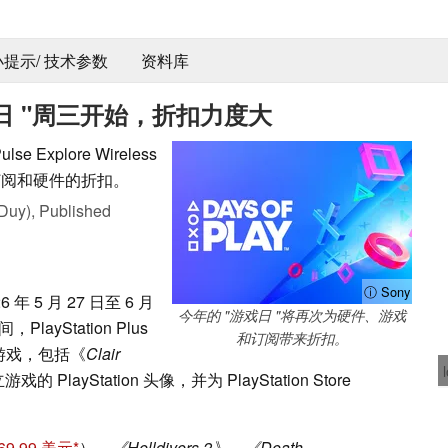
 小提示/ 技术参数
资料库
6 游戏日 "周三开始，折扣力度大
xplore Wireless
戏、订阅和硬件的折扣。
Duy),
Published
ⓘ Sony
6 年 5 月 27 日至 6 月
今年的 "游戏日 "将再次为硬件、游戏
layStation Plus
和订阅带来折扣。
游戏，包括《
Clair
layStation 头像，并为 PlayStation Store
9.99 美元
）
、《Helldivers 2》、《Death