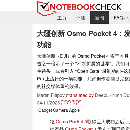
主页
评测
新闻
FAQ /
大疆创新 Osmo Pocket 4：
功能
大疆创新（DJI）的 Osmo Pocket 4 将于 4
告之一暗示了一个 "不断扩展的世界"。我们
生镜头，或者引入 "Open Gate "录制功能--这是
Pro 上流行的一项功能，允许创作者捕捉完
的社交媒体重构效果。
Martin Filipov (
translated by
DeepL / Ninh Du
04/11/2026
🇺🇸
🇩🇪
...
Gadget
Camera
Apple
继
Osmo Pocket 3
取得巨大成功之后，
续产品
Osmo Pocket 4
.发布会现已确