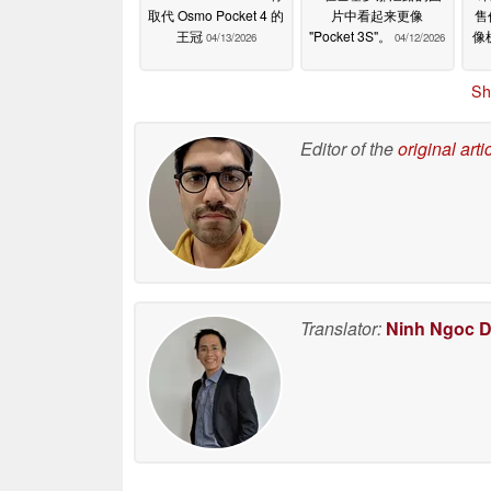
取代 Osmo Pocket 4 的
片中看起来更像
售
王冠
"Pocket 3S"。
像
04/13/2026
04/12/2026
Sh
Editor of the
original arti
Translator:
Ninh Ngoc 