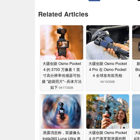
Related Articles
大疆创新 Osmo Pocket
大疆创新 Osmo Pocket
新
4 的 3700 万像素 1 英
4 Pro 在 Osmo Pocket
B
寸高分辨率传感器可拍
4 全球发布前亮相
摄 "超级照片"--具体方法
04/13/2026
如下
04/17/2026
泄露消息称，双摄像头
大疆创新 Osmo Pocket
大疆
Insta360 Luna Ultra 将
4 在巴塞罗那泄露的图
4