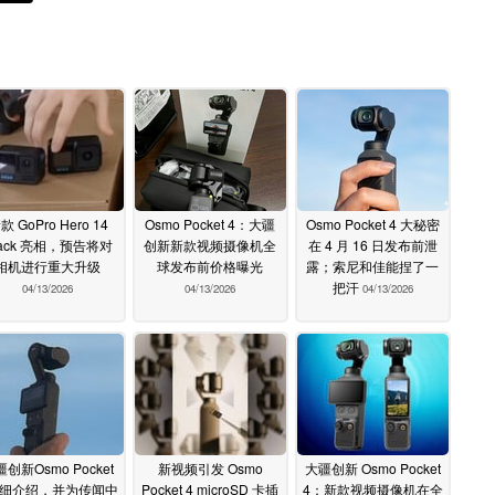
款 GoPro Hero 14
Osmo Pocket 4：大疆
Osmo Pocket 4 大秘密
lack 亮相，预告将对
创新新款视频摄像机全
在 4 月 16 日发布前泄
相机进行重大升级
球发布前价格曝光
露；索尼和佳能捏了一
把汗
04/13/2026
04/13/2026
04/13/2026
创新Osmo Pocket
新视频引发 Osmo
大疆创新 Osmo Pocket
详细介绍，并为传闻中
Pocket 4 microSD 卡插
4：新款视频摄像机在全