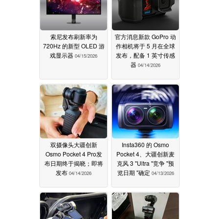
索尼发布刷新率为
官方消息新款 GoPro 动
720Hz 的新型 OLED 游
作相机将于 5 月在全球
戏显示器
发布，配备 1 英寸传感
04/15/2026
器
04/14/2026
双摄像头大疆创新
Insta360 的 Osmo
Osmo Pocket 4 Pro发
Pocket 4、大疆创新麦
布日期终于揭晓；即将
克风 3 "Ultra "竞争 "预
发布
览日期 "确定
04/14/2026
04/13/2026