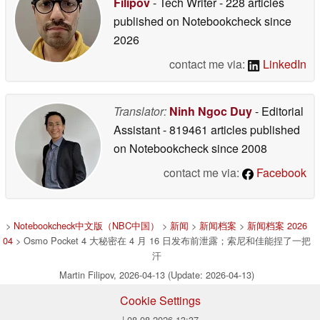
Filipov
- Tech Writer
- 228 articles
published on Notebookcheck
since
2026
contact me via:
LinkedIn
Translator:
Ninh Ngoc Duy
- Editorial
Assistant
- 819461 articles published
on Notebookcheck
since 2008
contact me via:
Facebook
>
Notebookcheck中文版（NBC中国）
>
新闻
>
新闻档案
>
新闻档案 2026
04
> Osmo Pocket 4 大秘密在 4 月 16 日发布前泄露；索尼和佳能捏了一把
汗
Martin Filipov, 2026-04-13 (Update: 2026-04-13)
Cookie Settings
| 08.08.2026 13:37