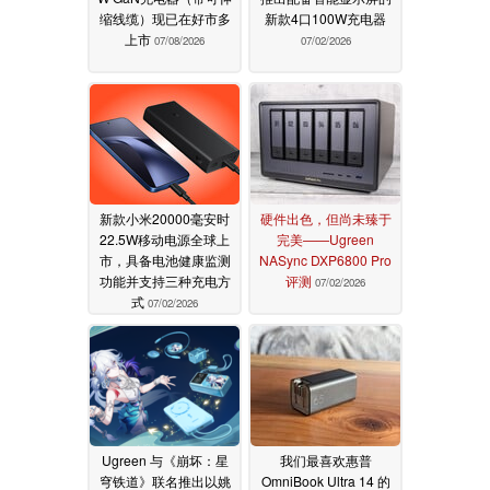
缩线缆）现已在好市多
新款4口100W充电器
上市
07/08/2026
07/02/2026
新款小米20000毫安时
硬件出色，但尚未臻于
22.5W移动电源全球上
完美——Ugreen
市，具备电池健康监测
NASync DXP6800 Pro
功能并支持三种充电方
评测
07/02/2026
式
07/02/2026
Ugreen 与《崩坏：星
我们最喜欢惠普
穹铁道》联名推出以姚
OmniBook Ultra 14 的