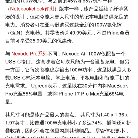
全新的100W机型。与之前的45W和65W机型一样
（
Notebookcheck评测
）版本一样，该产品延续了纤薄紧
凑的设计，但如今能为更大尺寸的笔记本电脑提供充足的
电力。消费者可在亚马逊购买这款全新的100W氮化镓
（GaN）充电器。其零售价为49.99美元，不过Prime会员
目前可享受35.99美元的优惠价。
与
Nexode Pro系列
不同，Nexode Air 100W仅配备一个
USB-C接口。这意味着它每次只能为一台设备充电。但另
一方面，它每次都能稳定输出100W功率，这足以满足大多
数USB-C笔记本电脑、掌上电脑、平板电脑和智能手机的
充电需求。 Ugreen表示，这足以在30分钟内将MacBook
Pro充至55%电量，或将iPhone 17 Pro Max充至68%电
量。
其尺寸可能是该产品最大的卖点。 其尺寸为1.40 x 1.36 x
1.97英寸，比普通100W充电器小了多达74%。插脚还可折
叠收纳，因此不会在包里勾到其他物品。 尽管体积更小，