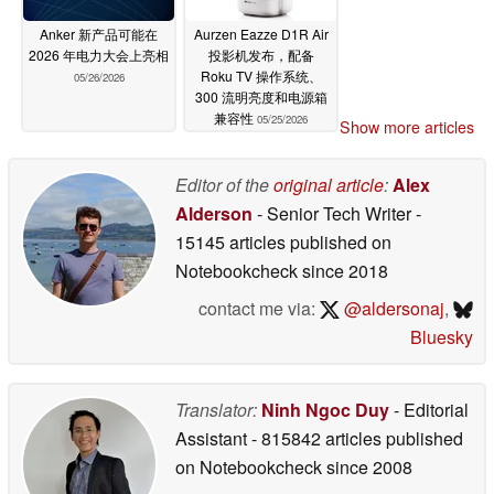
Anker 新产品可能在
Aurzen Eazze D1R Air
2026 年电力大会上亮相
投影机发布，配备
Roku TV 操作系统、
05/26/2026
300 流明亮度和电源箱
兼容性
05/25/2026
Show more articles
Editor of the
original article
:
Alex
Alderson
- Senior Tech Writer
-
15145 articles published on
Notebookcheck
since 2018
contact me via:
@aldersonaj
,
Bluesky
Translator:
Ninh Ngoc Duy
- Editorial
Assistant
- 815842 articles published
on Notebookcheck
since 2008