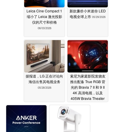
Leica Cine Compact 1
新款廉价小米迷你 LED
缩小了 Leica 激光投影
电视全球上市
05/29/2026
仪的尺寸和价格
06/03/2026
据报道，LG 正在讨论向
索尼为家庭影院发烧友
海信出售其电视业务
推出配备 True RGB 背
光的 Bravia 7 II 和 9 II
05/28/2026
4K 高清电视，以及
405W Bravia Theater
Trio Dolby Atmos 无线
扬声器系统
05/28/2026