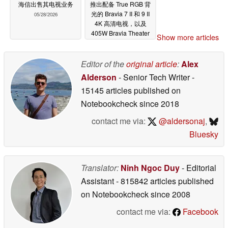
海信出售其电视业务
推出配备 True RGB 背
光的 Bravia 7 II 和 9 II
05/28/2026
4K 高清电视，以及
405W Bravia Theater
Show more articles
Trio Dolby Atmos 无线
扬声器系统
05/28/2026
Editor of the
original article
:
Alex
Alderson
- Senior Tech Writer
-
15145 articles published on
Notebookcheck
since 2018
contact me via:
@aldersonaj
,
Bluesky
Translator:
Ninh Ngoc Duy
- Editorial
Assistant
- 815842 articles published
on Notebookcheck
since 2008
contact me via:
Facebook