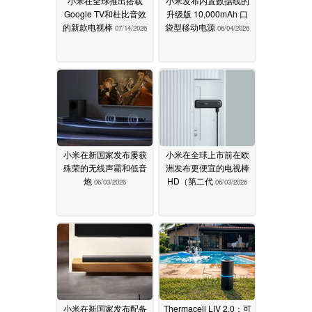
小米在全球推出搭载
小米发布内置数据线的
Google TV和杜比音效
升级版 10,000mAh 口
的新款电视棒
袋型移动电源
07/14/2026
06/04/2026
小米在新国家发布屡获
小米在全球上市前在欧
殊荣的无线声霸和低音
洲发布更便宜的电视棒
炮
HD（第二代
06/03/2026
06/03/2026
小米在新国家发布配备
Thermacell LIV 2.0：可