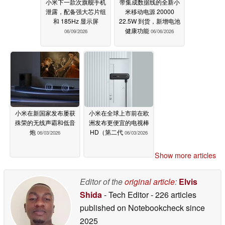
小米下一款次旗舰手机
带集成数据线的全新小
泄露，配备强大芯片组
米移动电源 20000
和 185Hz 显示屏
22.5W 到货，新增电池
健康功能
06/09/2026
06/06/2026
小米在新国家发布屡获
小米在全球上市前在欧
殊荣的无线声霸和低音
洲发布更便宜的电视棒
炮
HD（第二代
06/03/2026
06/03/2026
Show more articles
Editor of the
original article
:
Elvis
Shida
- Tech Editor
- 226 articles
published on Notebookcheck
since
2025