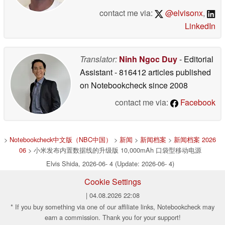
contact me via:
@elvisonx
,
LinkedIn
Translator:
Ninh Ngoc Duy
- Editorial
Assistant
- 816412 articles published
on Notebookcheck
since 2008
contact me via:
Facebook
>
Notebookcheck中文版（NBC中国）
>
新闻
>
新闻档案
>
新闻档案 2026
06
> 小米发布内置数据线的升级版 10,000mAh 口袋型移动电源
Elvis Shida, 2026-06- 4 (Update: 2026-06- 4)
Cookie Settings
| 04.08.2026 22:08
* If you buy something via one of our affiliate links, Notebookcheck may
earn a commission. Thank you for your support!