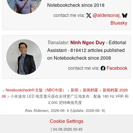
Notebookcheck
since 2018
contact me via:
@aldersonaj
,
Bluesky
Translator:
Ninh Ngoc Duy
- Editorial
Assistant
- 816412 articles published
on Notebookcheck
since 2008
contact me via:
Facebook
>
Notebookcheck中文版（NBC中国）
>
新闻
>
新闻档案
>
新闻档案 2026
06
> 小米迷你 LED 电竞显示器在全球更广泛地发布，配备 180 Hz VRR 和
2,000 尼特峰值亮度
Alex Alderson, 2026-06- 6 (Update: 2026-06- 6)
Cookie Settings
| 04.08.2026 00:45