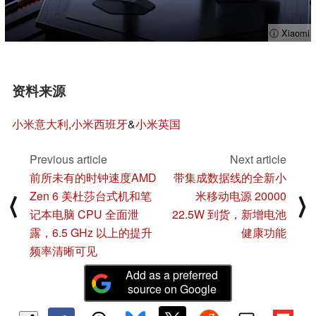
ⓘ Xiaomi
资料来源
小米意大利
,
小米西班牙
&
小米英国
Previous article
Next article
前所未有的时钟速度AMD
带集成数据线的全新小
Zen 6 美杜莎台式机和笔
米移动电源 20000
⟨
⟩
记本电脑 CPU 全面泄
22.5W 到货，新增电池
露，6.5 GHz 以上的提升
健康功能
频率清晰可见
Add as a preferred
source on Google