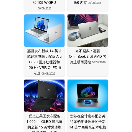
和 105 W GPU
GB 内存
06/08/2026
06/09/2026
惠普发布新款 14 英寸
名不副实：惠普
笔记本电脑，配备 Arc
OmniBook 3 因 AMD 芯
B390 图形处理器和
片迟缓而受挫
06/08/2026
120 Hz VRR OLED 显
示屏
06/08/2026
联想在美国发布配备
宏碁在全球发布配备英
1,000 nit OLED 显示屏
特尔豹湖处理器的全新
的全新 15 英寸紧凑型
14 英寸商用笔记本电脑