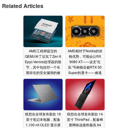
Related Articles
AMD工程师提交的
AMD相对于Nvidia的价
QEMU补丁证实了Zen 6
格优势，可能会让RX
Epyc-Venice处理器的细
9080 XT——这支“红
节，其中包括对一个长
队”号称能击败RTX 50
期存在的安全漏洞的修
Super的显卡——难逃
复
失败命运
07/16/2026
06/17/2026
联想在全球发布新款 16
联想在全球发布新款 14
英寸笔记本电脑，配备
英寸 ThinkPad，配备蜂
1,100 nit OLED 显示屏
窝网络连接和最高 64