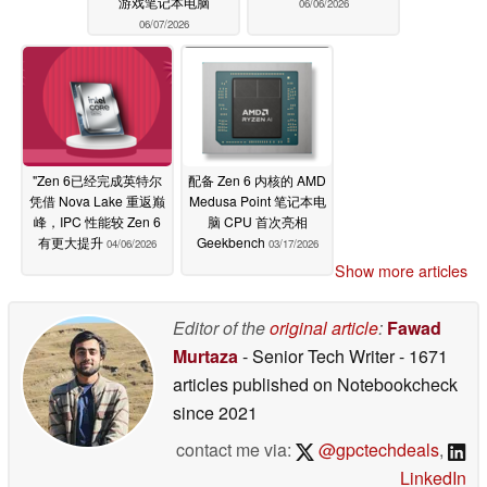
游戏笔记本电脑
06/06/2026
06/07/2026
"Zen 6已经完成英特尔
配备 Zen 6 内核的 AMD
凭借 Nova Lake 重返巅
Medusa Point 笔记本电
峰，IPC 性能较 Zen 6
脑 CPU 首次亮相
有更大提升
Geekbench
04/06/2026
03/17/2026
Show more articles
Editor of the
original article
:
Fawad
Murtaza
- Senior Tech Writer
- 1671
articles published on Notebookcheck
since 2021
contact me via:
@gpctechdeals
,
LinkedIn