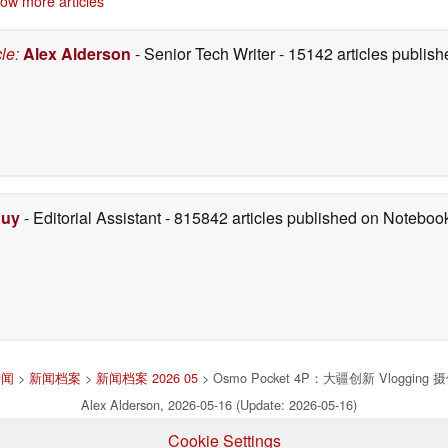
ow more articles
cle
:
Alex Alderson
- Senior Tech Writer
- 15142 articles publi
Duy
- Editorial Assistant
- 815842 articles published on Notebo
新闻
>
新闻档案
>
新闻档案 2026 05
> Osmo Pocket 4P：大疆创新 Vlo
Alex Alderson, 2026-05-16 (Update: 2026-05-16)
Cookie Settings