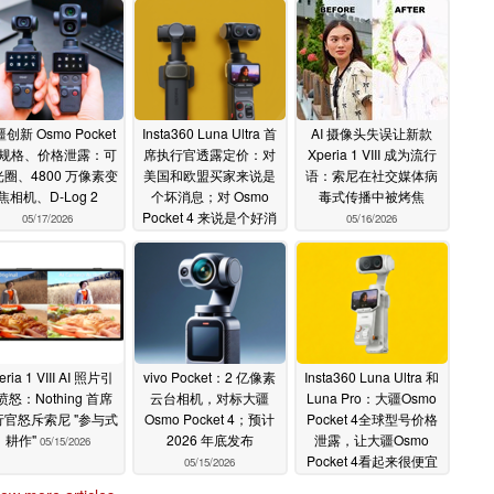
创新 Osmo Pocket
Insta360 Luna Ultra 首
AI 摄像头失误让新款
P 规格、价格泄露：可
席执行官透露定价：对
Xperia 1 VIII 成为流行
圈、4800 万像素变
美国和欧盟买家来说是
语：索尼在社交媒体病
焦相机、D-Log 2
个坏消息；对 Osmo
毒式传播中被烤焦
Pocket 4 来说是个好消
05/17/2026
05/16/2026
息
05/16/2026
eria 1 VIII AI 照片引
vivo Pocket：2 亿像素
Insta360 Luna Ultra 和
愤怒：Nothing 首席
云台相机，对标大疆
Luna Pro：大疆Osmo
行官怒斥索尼 "参与式
Osmo Pocket 4；预计
Pocket 4全球型号价格
耕作"
2026 年底发布
泄露，让大疆Osmo
05/15/2026
Pocket 4看起来很便宜
05/15/2026
05/14/2026