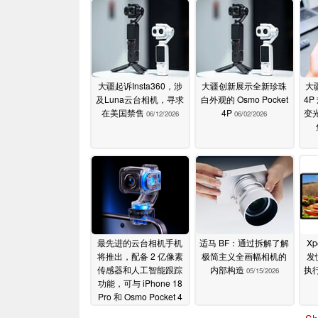
大疆起诉Insta360，涉
大疆创新展示全新珍珠
大疆
及Luna云台相机，寻求
白外观的 Osmo Pocket
4
在美国禁售
4P
变光
06/12/2026
06/02/2026
最先进的云台相机手机
适马 BF：通过拆解了解
Xp
将推出，配备 2 亿像素
极简主义全画幅相机的
发
传感器和人工智能跟踪
内部构造
执
05/15/2026
功能，可与 iPhone 18
Pro 和 Osmo Pocket 4
相媲美
05/15/2026