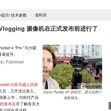
 小提示/ 技术参数
资料库
新 Vlogging 摄像机在正式发布前进行了
ket 4 "Pro "与大疆
了显著提升。
y),
Published
ocket 3
(亚马逊上目前
ⓘ Adam Junpier
t 4 之后，几乎没过多久。
Osmo Pocket 4P 的特写，显示其两个
的所有国家上市，与前代产品
相机镜头。
的发布文章
了解有关大
至少现在是这样。