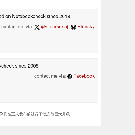
shed on Notebookcheck
since 2018
contact me via:
@aldersonaj
,
Bluesky
okcheck
since 2008
contact me via:
Facebook
gging 摄像机在正式发布前进行了动态范围大升级