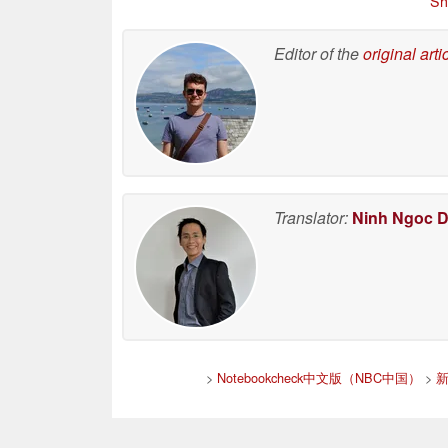
Sh
Editor of the
original arti
Translator:
Ninh Ngoc 
>
Notebookcheck中文版（NBC中国）
>