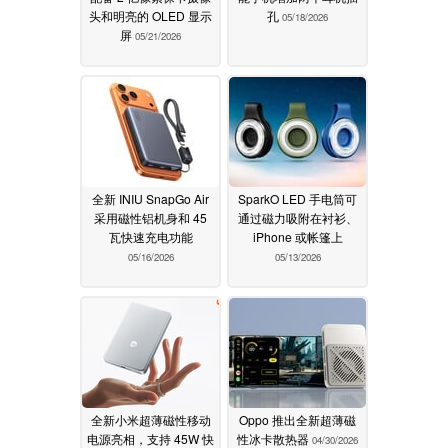
头和明亮的 OLED 显示
孔
05/18/2026
屏
05/21/2026
全新 INIU SnapGo Air
SparkO LED 手电筒可
采用磁性铝机身和 45
通过磁力吸附在衬衫、
瓦快速充电功能
iPhone 或帐篷上
05/16/2026
05/13/2026
全新小米超薄磁性移动
Oppo 推出全新超薄磁
电源亮相，支持 45W 快
性冰卡散热器
04/30/2026