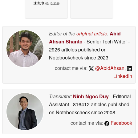
速充电
05/12/2026
Editor of the
original article
:
Abid
Ahsan Shanto
- Senior Tech Writer
-
2926 articles published on
Notebookcheck
since 2023
contact me via:
@AbidAhsan
,
LinkedIn
Translator:
Ninh Ngoc Duy
- Editorial
Assistant
- 816412 articles published
on Notebookcheck
since 2008
contact me via:
Facebook