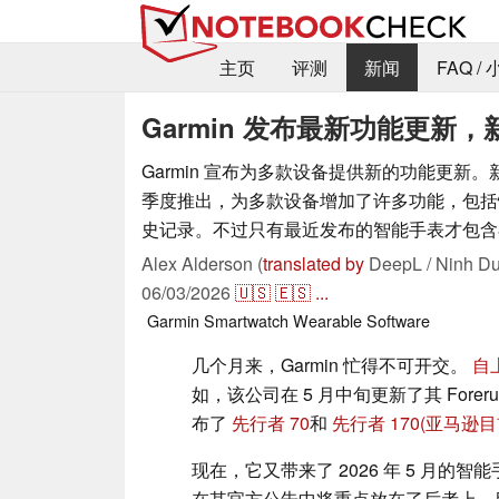
主页
评测
新闻
FAQ /
Garmin 发布最新功能更
Garmin 宣布为多款设备提供新的功能更新。新
季度推出，为多款设备增加了许多功能，包括
史记录。不过只有最近发布的智能手表才包含
Alex Alderson (
translated by
DeepL / Ninh Du
06/03/2026
🇺🇸
🇪🇸
...
Garmin
Smartwatch
Wearable
Software
几个月来，Garmin 忙得不可开交。
自
如，该公司在 5 月中旬更新了其 Forer
布了
先行者 70
和
先行者 170
(亚马逊目
现在，它又带来了 2026 年 5 月的
在其官方公告中将重点放在了后者上。目