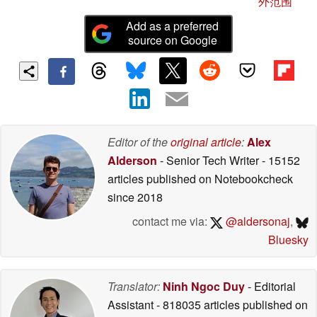
外范围
Add as a preferred
source on Google
Editor of the
original article
:
Alex
Alderson
- Senior Tech Writer
- 15152
articles published on Notebookcheck
since 2018
contact me via:
@aldersonaj
,
Bluesky
Translator:
Ninh Ngoc Duy
- Editorial
Assistant
- 818035 articles published on