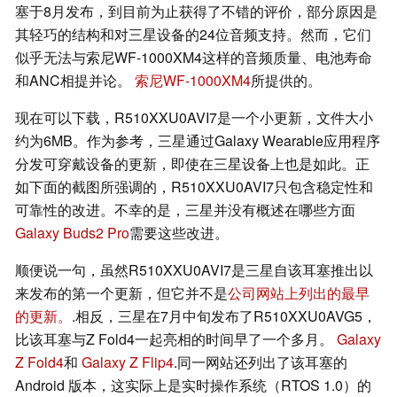
塞于8月发布，到目前为止获得了不错的评价，部分原因是
其轻巧的结构和对三星设备的24位音频支持。然而，它们
似乎无法与索尼WF-1000XM4这样的音频质量、电池寿命
和ANC相提并论。
索尼WF-1000XM4
所提供的。
现在可以下载，R510XXU0AVI7是一个小更新，文件大小
约为6MB。作为参考，三星通过Galaxy Wearable应用程序
分发可穿戴设备的更新，即使在三星设备上也是如此。正
如下面的截图所强调的，R510XXU0AVI7只包含稳定性和
可靠性的改进。不幸的是，三星并没有概述在哪些方面
Galaxy Buds2 Pro
需要这些改进。
顺便说一句，虽然R510XXU0AVI7是三星自该耳塞推出以
来发布的第一个更新，但它并不是
公司网站上列出的最早
的更新。
.相反，三星在7月中旬发布了R510XXU0AVG5，
比该耳塞与Z Fold4一起亮相的时间早了一个多月。
Galaxy
Z Fold4
和
Galaxy Z Flip4
.同一网站还列出了该耳塞的
Android 版本，这实际上是实时操作系统（RTOS 1.0）的