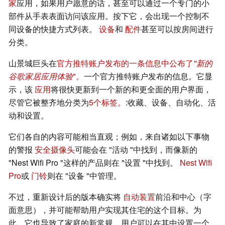
家
应用，如果用户愿意的话，甚至可以通过一个专门的小
部件从手表表面访问该应用。按下它，会出现一个控制不
同设备的快捷方式列表。
设备
和
配件
甚至可以按房间进行
分类。
山景城巨头在
官方推特账户发布的一条信息中公布了
"新的
谷歌家居应用体验
"。
一个官方推特账户发布的信息。它显
示，该
应用
将很快更新到一个新的和更全面的用户界面，
尽管它被整齐地分类为
5个标签。
:收藏、设备、自动化、活
动和设置。
它们各自的内容可能相当直观；例如，来自诸如以下事物
的警报
安全摄像头
可能会在 "活动 "中找到，而像新的
"Nest Wifi Pro "这样的产品则在 "设置 "中找到。
Nest Wifi
Pro
或
门铃
则在 "设备 "中管理。
不过，重新设计后的版本确实将
自动装置
前沿和中心（字
面意思），并可能帮助用户实现其住宅的这个目标。为
此，它也导致了家庭的新常规，用户可以在其中设置一个