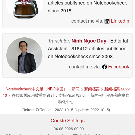
articles published on Notebookcheck
since 2018
contact me via:
LinkedIn
Translator:
Ninh Ngoc Duy
- Editorial
Assistant
- 816412 articles published
on Notebookcheck
since 2008
contact me via:
Facebook
>
Notebookcheck中文版（NBC中国）
>
新闻
>
新闻档案
>
新闻档案 2022
10
> 谷歌家居应用被重新设计，支持Pixel Watch、新的例行程序和家庭自
动化中心
Deirdre O'Donnell, 2022-10- 5 (Update: 2022-10- 5)
Cookie Settings
| 04.08.2026 09:00