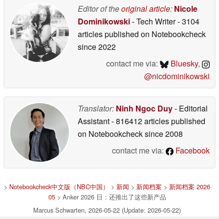
Editor of the
original article
:
Nicole
Dominikowski
- Tech Writer
- 3104
articles published on Notebookcheck
since 2022
contact me via:
Bluesky
,
@nicdominikowski
Translator:
Ninh Ngoc Duy
- Editorial
Assistant
- 816412 articles published
on Notebookcheck
since 2008
contact me via:
Facebook
>
Notebookcheck中文版（NBC中国）
>
新闻
>
新闻档案
>
新闻档案 2026
05
> Anker 2026 日：还推出了这些新产品
Marcus Schwarten, 2026-05-22 (Update: 2026-05-22)