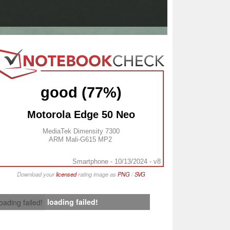
good (77%)
Motorola Edge 50 Neo
MediaTek Dimensity 7300
ARM Mali-G615 MP2
Smartphone - 10/13/2024 - v8
Download your
licensed
rating image as
PNG
/
SVG
loading failed!
loading failed!