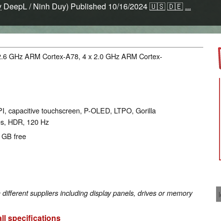
y
DeepL / Ninh Duy)
Published
10/16/2024
🇺🇸
🇩🇪
...
 2.6 GHz ARM Cortex-A78, 4 x 2.0 GHz ARM Cortex-
PI, capacitive touchscreen, P-OLED, LTPO, Gorilla
yes, HDR, 120 Hz
0 GB free
fferent suppliers including display panels, drives or memory
ll specifications