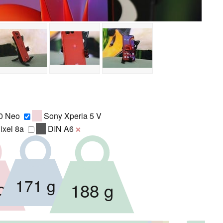
0 Neo
Sony Xperia 5 V
ixel 8a
DIN A6
❌
171 g
g
188 g