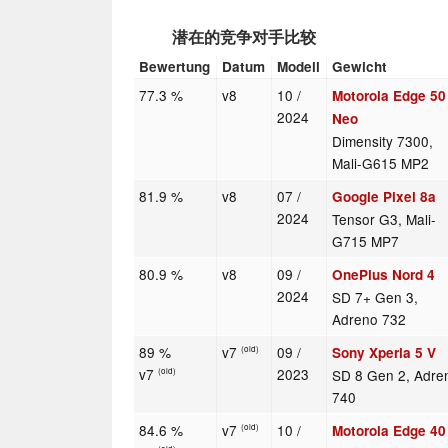
潜在的竞争对手比较
Bewertung
Datum
Modell
Gewicht
77.3 %
v8
10 /
Motorola Edge 50
2024
Neo
Dimensity 7300,
Mali-G615 MP2
81.9 %
v8
07 /
Google Pixel 8a
2024
Tensor G3, Mali-
G715 MP7
80.9 %
v8
09 /
OnePlus Nord 4
2024
SD 7+ Gen 3,
Adreno 732
89 %
v7
09 /
Sony Xperia 5 V
(old)
v7
2023
SD 8 Gen 2, Adre
(old)
740
84.6 %
v7
10 /
Motorola Edge 40
(old)