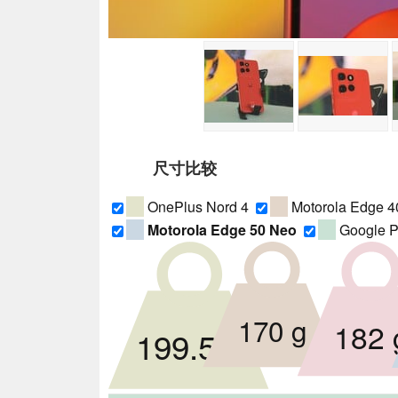
尺寸比较
OnePlus Nord 4
Motorola Edge 4
Motorola Edge 50 Neo
Google P
170 g
182 
199.5 g