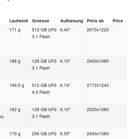
Laufwerk
Groesse
Aufloesung
Preis ab
Price
171 g
512 GB UFS
6.40"
2670x1220
3.1 Flash
188 g
128 GB UFS
6.10"
2400x1080
3.1 Flash
199.5 g
512 GB UFS
6.74"
2772x1240
4.0 Flash
182 g
128 GB UFS
6.10"
2520x1080
3.1 Flash
no
170 g
256 GB UFS
6.55"
2400x1080