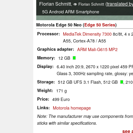
Florian Schmitt
(
translated b
,
👁
Florian Schmitt
5G
Android
ARM
Smartphone
Motorola Edge 50 Neo (
Edge 50 Series
)
Processor
MediaTek Dimensity 7300
8c/8t, 4 x
A55, Cortex-A78 / A55
Graphics adapter
ARM Mali-G615 MP2
Memory
12 GB
Display
6.40 inch 20:9, 2670 x 1220 pixel 459 P
Glass 3, 300Hz sampling rate, glossy: 
Storage
512 GB UFS 3.1 Flash, 512 GB
, 21
Weight
171 g
Price
499 Euro
Links
Motorola homepage
Note: The manufacturer may use components from di
sticks with similar specifications.
see a