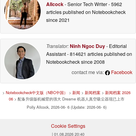
Allcock
- Senior Tech Writer
- 5962
articles published on Notebookcheck
since 2021
Translator:
Ninh Ngoc Duy
- Editorial
Assistant
- 814621 articles published on
Notebookcheck
since 2008
contact me via:
Facebook
>
Notebookcheck中文版（NBC中国）
>
新闻
>
新闻档案
>
新闻档案 2026
06
> 配备升级版机械臂的强大 Dreame 机器人真空吸尘器现已上市
Polly Allcock, 2026-06- 6 (Update: 2026-06- 6)
Cookie Settings
| 01.08.2026 20:40