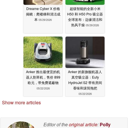
Dreame Cyber X 价格
超级智能的全新小米
揭晓：爬楼梯和清洁成
H50 和 H50 Pro 吸尘器
本
全球发布：边缘清洁和
05/29/2026
热风干燥
05/29/2026
Anker 推出最便宜的机
Anker 的新旗舰机器人
器人割草机，售价 899
真空吸尘器：Eufy
欧元，带免费遮蔽物
HydroJet S2 带有房间
香味和滚筒拖把
05/22/2026
05/22/2026
Show more articles
Editor of the
original article
:
Polly