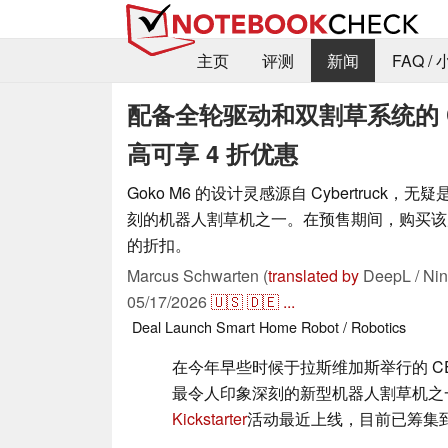
主页
评测
新闻
FAQ /
配备全轮驱动和双割草系统的 Cy
高可享 4 折优惠
Goko M6 的设计灵感源自 Cybertruck，无
刻的机器人割草机之一。在预售期间，购买该产
的折扣。
Marcus Schwarten (
translated by
DeepL / Nin
05/17/2026
🇺🇸
🇩🇪
...
Deal
Launch
Smart Home
Robot / Robotics
在今年早些时候于拉斯维加斯举行的 CES
最令人印象深刻的新型机器人割草机之一
Kickstarter
活动最近上线，目前已筹集到近