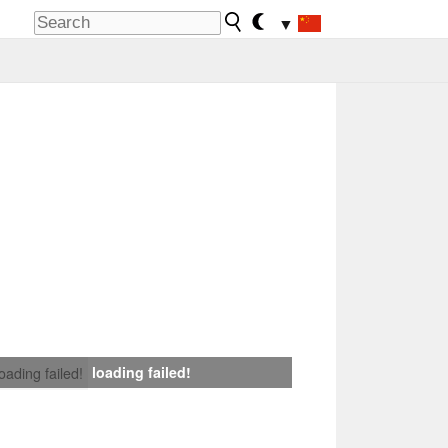
▼
loading failed!
loading failed!