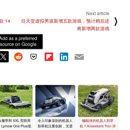
Next article
⟩
 14
任天堂虚拟男孩新增五款游戏，预计稍后还
将新增两款游戏
Add as a preferred
source on Google
履带和 XXL 型割草
令人印象深刻的机器人
蝙蝠侠的机器人割草
Lymow One Plus现
割草机注重创新，无需
机？Airseekers Tron 评