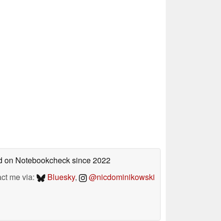
hed on Notebookcheck
since 2022
act me via:
Bluesky
,
@nicdominikowski