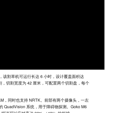
该割草机可运行长达 6 小时，设计覆盖面积达
切割，切割宽度为 42 厘米，可配置两个切割盘，每个
LAM，同时也支持 NRTK。前部有两个摄像头，一左
adVision 系统，用于障碍物探测。Goko M6