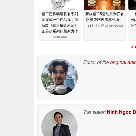
精工已将动漫联名系列
新款精工5运动系列联名
发展成一个产品线，而
限量版腕表震撼登场，
Al
新款《钢之炼金术师》
设计引人注目
际
06/16/2026
正是该系列的最新力作
H
06/18/2026
Sh
Editor of the
original arti
Translator:
Ninh Ngoc 