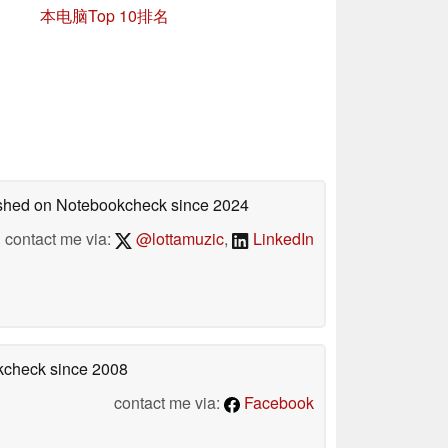
本电脑Top 10排名
lished on Notebookcheck
since 2024
contact me via:
@lottamuzic
,
LinkedIn
okcheck
since 2008
contact me via:
Facebook