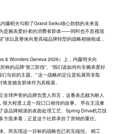
藤昭夫勾勒了Grand Seiko雄心勃勃的未来蓝
为是腕表爱好者的消费者群体——同时也不忽视现
的扩张以及整体向更高端品牌转型的战略相辅相成，
& Wonders Geneva 2026）上，内藤明夫向
述了他所称的品牌“第三阶段”。“我们该如何向非腕表爱好
我们当前的主题。” 这一战略的定位是拓展而非取
众，同时将发烧友群体作为其根基。
立全球声誉的品牌负责人而言，这番表态颇为耐人
的崛起，很大程度上是一段口口相传的故事。 早在主流奢
牌精湛的表面处理工艺、Spring Drive机芯技
多方面来看，正是这个社群承担了营销的重任。
体。而实现这一目标的战略也已初见端倪。 精工