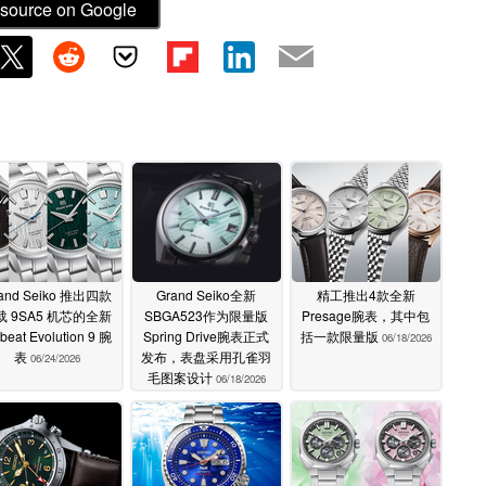
source on Google
and Seiko 推出四款
Grand Seiko全新
精工推出4款全新
载 9SA5 机芯的全新
SBGA523作为限量版
Presage腕表，其中包
-beat Evolution 9 腕
Spring Drive腕表正式
括一款限量版
06/18/2026
表
发布，表盘采用孔雀羽
06/24/2026
毛图案设计
06/18/2026