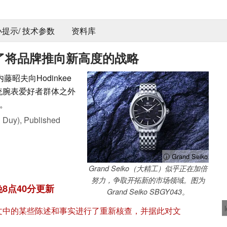
 小提示/ 技术参数
资料库
裁阐述了将品牌推向新高度的战略
藤昭夫向Hodinkee
传统腕表爱好者群体之外
。
 Duy),
Published
ⓘ Grand Seiko
Grand Seiko（大精工）似乎正在加倍
努力，争取开拓新的市场领域。图为
晚8点40分更新
Grand Seiko SBGY043。
们对本文中的某些陈述和事实进行了重新核查，并据此对文