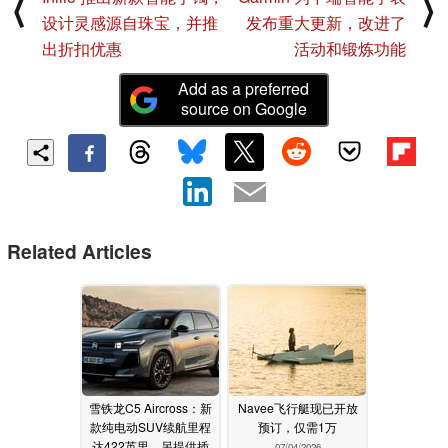
⟨
⟩
设计灵感源自珠宝，并推
发布重大更新，改进了
出折扣优惠
活动和锻炼功能
Add as a preferred
source on Google
Related Articles
雪铁龙C5 Aircross：新
Navee飞行艇现已开放
款纯电动SUV续航里程
预订，仅需1万
达422英里，另提供插
07/04/2026