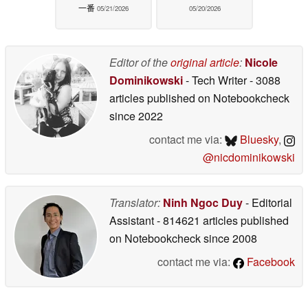
一番
05/21/2026
05/20/2026
Editor of the
original article
:
Nicole
Dominikowski
- Tech Writer
- 3088
articles published on Notebookcheck
since 2022
contact me via:
Bluesky
,
@nicdominikowski
Translator:
Ninh Ngoc Duy
- Editorial
Assistant
- 814621 articles published
on Notebookcheck
since 2008
contact me via:
Facebook