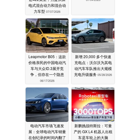
电式混合动力和混合动
力车型
07/07/2026
Leapmotor B05：这款
新增 20,000 多个快速
价格亲民的中国电动汽
充电点：沃尔沃为其电
车与大众ID.3展开竞
动汽车车队推出大规模
争，但存在一个隐患
充电升级服务
05/28/2026
06/17/2026
电动汽车市场飞速发
新鹏挑战特斯拉：可量
展：全球电动汽车销量
产的 GX L4 机器人出租
在创纪录的时间内翻了
车是车轮上的大脑