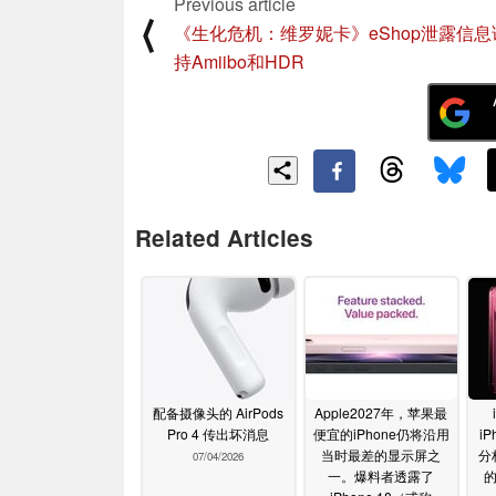
Previous article
⟨
《生化危机：维罗妮卡》eShop泄露信
持Amiibo和HDR
Related Articles
配备摄像头的 AirPods
Apple2027年，苹果最
Pro 4 传出坏消息
便宜的iPhone仍将沿用
iP
当时最差的显示屏之
分
07/04/2026
一。爆料者透露了