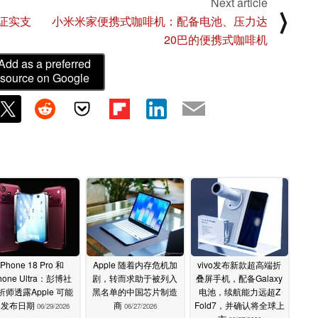
Next article
⟩
息证实支
小米米家便携式咖啡机：配备电池、压力达
20巴的便携式咖啡机
Add as a preferred
source on Google
iPhone 18 Pro 和
Apple 随着内存危机加
vivo发布新款超高端折
hone Ultra：彭博社
剧，转而求助于被列入
叠屏手机，配备Galaxy
析师透露Apple 可能
黑名单的中国芯片制造
电池，续航能力远超Z
的发布日期
商
Fold7，并确认将全球上
06/29/2026
06/27/2026