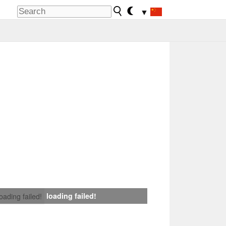
▼
loading failed!
loading failed!