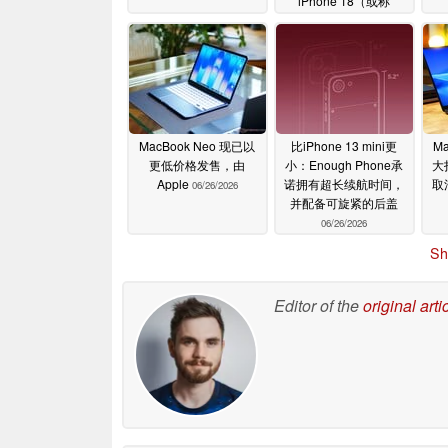
iPhone 18（或称
iPhone Air 2）的配置详
情
06/29/2026
MacBook Neo 现已以
比iPhone 13 mini更
Ma
更低价格发售，由
小：Enough Phone承
大
Apple
诺拥有超长续航时间，
取消
06/26/2026
并配备可旋紧的后盖
06/26/2026
Sh
Editor of the
original arti