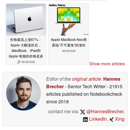
价格最高上涨67%：
Apple MacBook Neo将
Apple 大幅涨价后，
面临“不可避免”的涨价
MacBook、iPad和
06/26/2026
Apple 电视的价格是多
少
06/26/2026
Show more articles
Editor of the
original article
:
Hannes
Brecher
- Senior Tech Writer
- 21915
articles published on Notebookcheck
since 2018
contact me via:
@HannesBrecher
,
LinkedIn
,
Xing