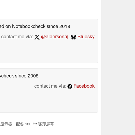
shed on Notebookcheck
since 2018
contact me via:
@aldersonaj
,
Bluesky
okcheck
since 2008
contact me via:
Facebook
示器，配备 180 Hz 弧形屏幕