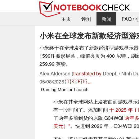
主页
评测
新闻
FAQ /
小米在全球发布新款经济型游戏显
小米终于在全球发布了新款经济型游戏显示器。G3
1599R 弧形屏幕，峰值亮度为 400 尼特，
259.99 英镑。
Alex Alderson (
translated by
DeepL / Ninh Du
05/08/2026
🇺🇸
🇪🇸
...
Gaming
Monitor
Launch
小米在其全球网站上发布曲面游戏显示器 G3
有一段时间了。添加时间
于 2025 年 1
了两年多前到货的原版 G34WQi
两年
美元）
。快进到 2026 年，G34WQi
不过，该公司终于将其最新的 34 英