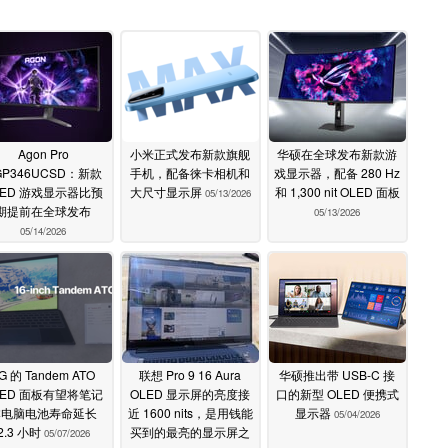
Agon Pro
小米正式发布新款旗舰
华硕在全球发布新款游
GP346UCSD：新款
手机，配备徕卡相机和
戏显示器，配备 280 Hz
LED 游戏显示器比预
大尺寸显示屏
和 1,300 nit OLED 面板
05/13/2026
期提前在全球发布
05/13/2026
05/14/2026
G 的 Tandem ATO
联想 Pro 9 16 Aura
华硕推出带 USB-C 接
LED 面板有望将笔记
OLED 显示屏的亮度接
口的新型 OLED 便携式
本电脑电池寿命延长
近 1600 nits，是用钱能
显示器
05/04/2026
2.3 小时
买到的最亮的显示屏之
05/07/2026