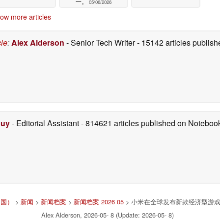
一。
05/06/2026
ow more articles
cle
:
Alex Alderson
- Senior Tech Writer
- 15142 articles publi
Duy
- Editorial Assistant
- 814621 articles published on Notebo
中国）
>
新闻
>
新闻档案
>
新闻档案 2026 05
> 小米在全球发布新款经济型游戏显
Alex Alderson, 2026-05- 8 (Update: 2026-05- 8)