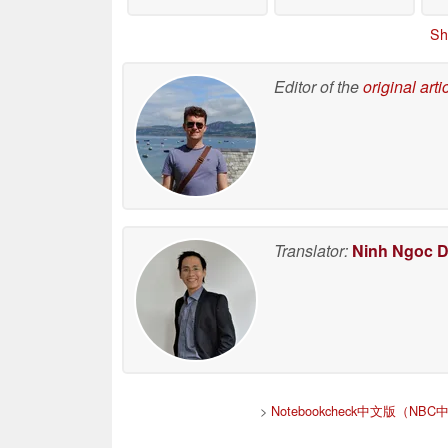
Sh
Editor of the
original arti
Translator:
Ninh Ngoc 
>
Notebookcheck中文版（NBC