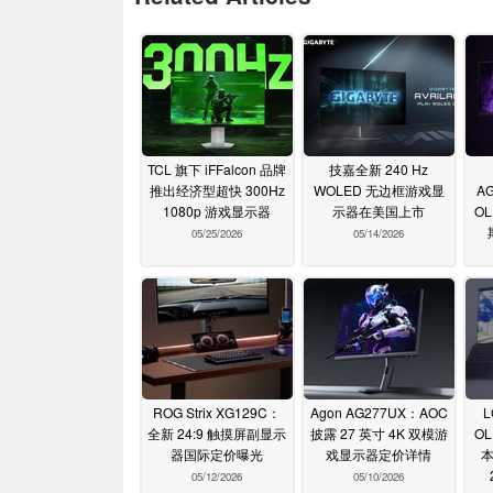
TCL 旗下 iFFalcon 品牌
技嘉全新 240 Hz
推出经济型超快 300Hz
WOLED 无边框游戏显
A
1080p 游戏显示器
示器在美国上市
O
05/25/2026
05/14/2026
ROG Strix XG129C：
Agon AG277UX：AOC
L
全新 24:9 触摸屏副显示
披露 27 英寸 4K 双模游
O
器国际定价曝光
戏显示器定价详情
05/12/2026
05/10/2026