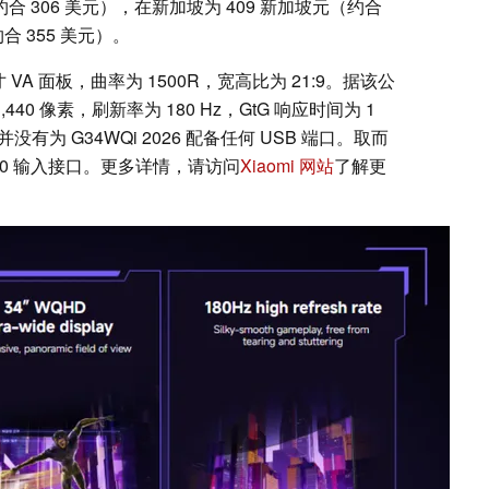
合 306 美元），在新加坡为 409 新加坡元（约合
约合 355 美元）。
VA 面板，曲率为 1500R，宽高比为 21:9。据该公
440 像素，刷新率为 180 Hz，GtG 响应时间为 1
并没有为 G34WQi 2026 配备任何 USB 端口。取而
DMI 2.0 输入接口。更多详情，请访问
Xiaomi 网站
了解更