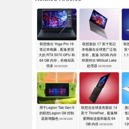
联想推出 Yoga Pro 16
联想新款 17 英寸笔记
联
笔记本电脑，配备更强
本电脑在全球更广泛地
英
大的 RTX 5070 GPU 和
发布，配备 32GB 内存
1,
64 GB 内存，价格却高
和英特尔 Wildcat Lake
得多
处理器
06/09/2026
06/09/2026
用于Legion Tab Gen 5
联想在全球发布新款 14
惠
的联想Legion G9 控制
英寸 ThinkPad，配备蜂
笔
器新增颜色
窝网络连接和最高 64
06/08/2026
GB 内存
12
06/08/2026