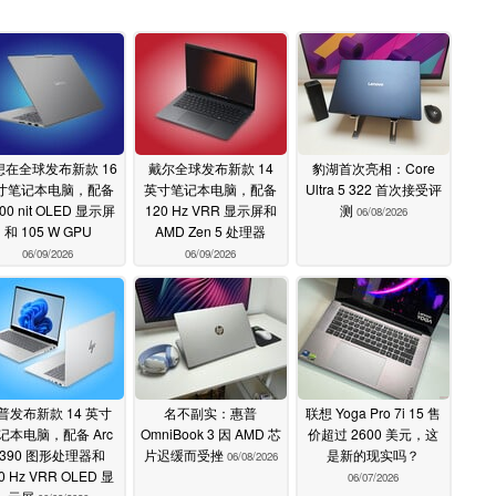
想在全球发布新款 16
戴尔全球发布新款 14
豹湖首次亮相：Core
寸笔记本电脑，配备
英寸笔记本电脑，配备
Ultra 5 322 首次接受评
100 nit OLED 显示屏
120 Hz VRR 显示屏和
测
06/08/2026
和 105 W GPU
AMD Zen 5 处理器
06/09/2026
06/09/2026
普发布新款 14 英寸
名不副实：惠普
联想 Yoga Pro 7i 15 售
记本电脑，配备 Arc
OmniBook 3 因 AMD 芯
价超过 2600 美元，这
B390 图形处理器和
片迟缓而受挫
是新的现实吗？
06/08/2026
0 Hz VRR OLED 显
06/07/2026