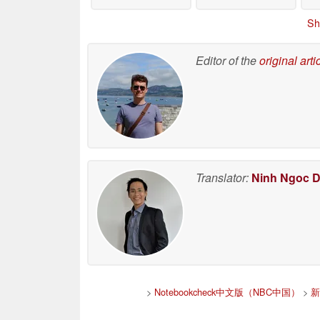
Sh
Editor of the
original arti
Translator:
Ninh Ngoc 
>
Notebookcheck中文版（NBC中国）
>
新