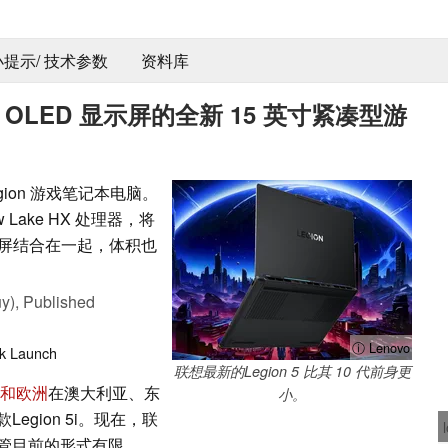
 小提示/ 技术参数
资料库
t OLED 显示屏的全新 15 英寸紧凑型游
ion 游戏笔记本电脑。
ow Lake HX 处理器，将
ED 显示屏结合在一起，体积也
y),
Published
ⓘ Lenovo
k
Launch
联想最新的Legion 5 比其 10 代前身更
和欧洲
在澳大利亚、东
小。
gion 5i。现在，联
管目前的形式有限。