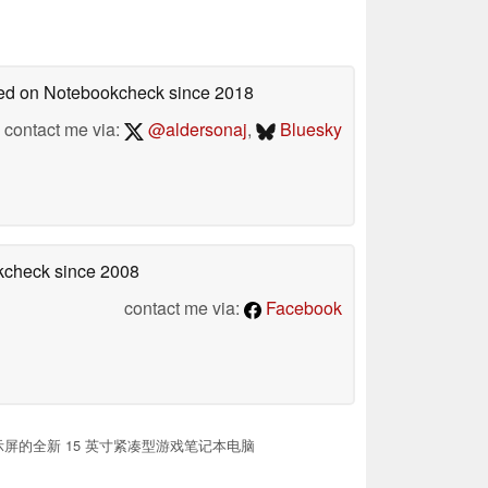
shed on Notebookcheck
since 2018
contact me via:
@aldersonaj
,
Bluesky
okcheck
since 2008
contact me via:
Facebook
D 显示屏的全新 15 英寸紧凑型游戏笔记本电脑