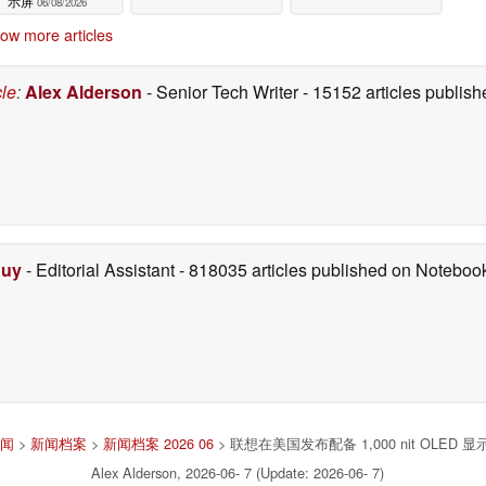
示屏
06/08/2026
ow more articles
cle
:
Alex Alderson
- Senior Tech Writer
- 15152 articles publi
Duy
- Editorial Assistant
- 818035 articles published on Notebo
闻
>
新闻档案
>
新闻档案 2026 06
> 联想在美国发布配备 1,000 nit OLE
Alex Alderson, 2026-06- 7 (Update: 2026-06- 7)