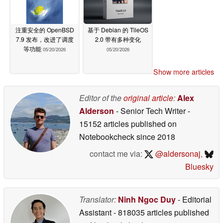
注重安全的 OpenBSD
基于 Debian 的 TileOS
7.9 发布，改进了调度
2.0 带有多种变化
等功能
05/20/2026
05/20/2026
Show more articles
Editor of the
original article
:
Alex
Alderson
- Senior Tech Writer
-
15152 articles published on
Notebookcheck
since 2018
contact me via:
@aldersonaj
,
Bluesky
Translator:
Ninh Ngoc Duy
- Editorial
Assistant
- 818035 articles published