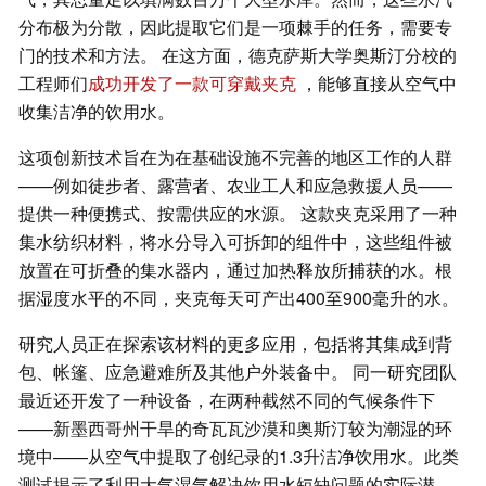
分布极为分散，因此提取它们是一项棘手的任务，需要专
门的技术和方法。 在这方面，德克萨斯大学奥斯汀分校的
工程师们
成功开发了一款可穿戴夹克
，能够直接从空气中
收集洁净的饮用水。
这项创新技术旨在为在基础设施不完善的地区工作的人群
——例如徒步者、露营者、农业工人和应急救援人员——
提供一种便携式、按需供应的水源。 这款夹克采用了一种
集水纺织材料，将水分导入可拆卸的组件中，这些组件被
放置在可折叠的集水器内，通过加热释放所捕获的水。根
据湿度水平的不同，夹克每天可产出400至900毫升的水。
研究人员正在探索该材料的更多应用，包括将其集成到背
包、帐篷、应急避难所及其他户外装备中。 同一研究团队
最近还开发了一种设备，在两种截然不同的气候条件下
——新墨西哥州干旱的奇瓦瓦沙漠和奥斯汀较为潮湿的环
境中——从空气中提取了创纪录的1.3升洁净饮用水。此类
测试揭示了利用大气湿气解决饮用水短缺问题的实际潜