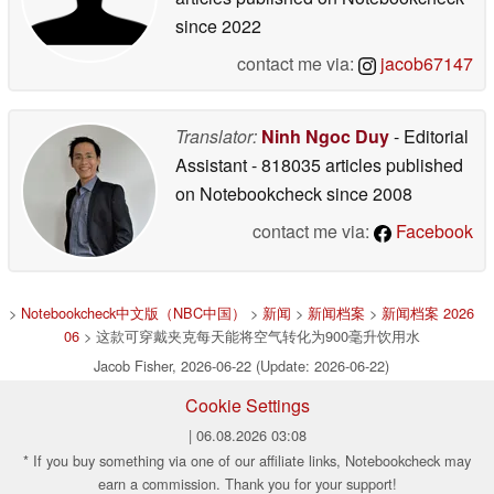
since 2022
contact me via:
jacob67147
Translator:
Ninh Ngoc Duy
- Editorial
Assistant
- 818035 articles published
on Notebookcheck
since 2008
contact me via:
Facebook
>
Notebookcheck中文版（NBC中国）
>
新闻
>
新闻档案
>
新闻档案 2026
06
> 这款可穿戴夹克每天能将空气转化为900毫升饮用水
Jacob Fisher, 2026-06-22 (Update: 2026-06-22)
Cookie Settings
| 06.08.2026 03:08
* If you buy something via one of our affiliate links, Notebookcheck may
earn a commission. Thank you for your support!