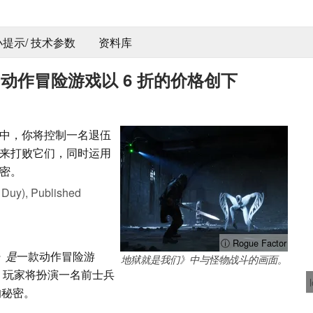
 小提示/ 技术参数
资料库
 的动作冒险游戏以 6 折的价格创下
中，你将控制一名退伍
来打败它们，同时运用
密。
 Duy),
Published
ⓘ Rogue Factor
s》是
一款动作冒险游
地狱就是我们》中与怪物战斗的画面。
界。玩家将扮演一名前士兵
的秘密。