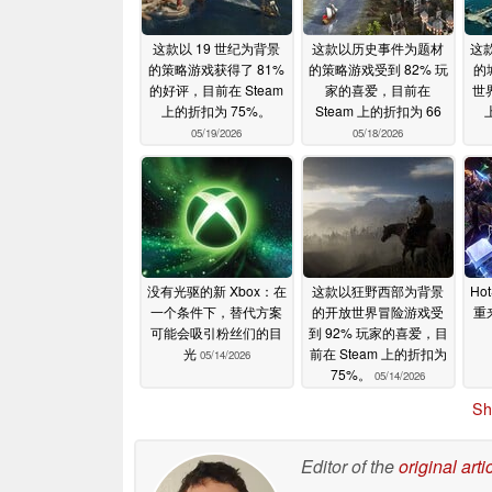
这款以 19 世纪为背景
这款以历史事件为题材
这款
的策略游戏获得了 81%
的策略游戏受到 82% 玩
的
的好评，目前在 Steam
家的喜爱，目前在
世
上的折扣为 75%。
Steam 上的折扣为 66
05/19/2026
05/18/2026
没有光驱的新 Xbox：在
这款以狂野西部为背景
Ho
一个条件下，替代方案
的开放世界冒险游戏受
重
可能会吸引粉丝们的目
到 92% 玩家的喜爱，目
光
前在 Steam 上的折扣为
05/14/2026
75%。
05/14/2026
Sh
Editor of the
original arti