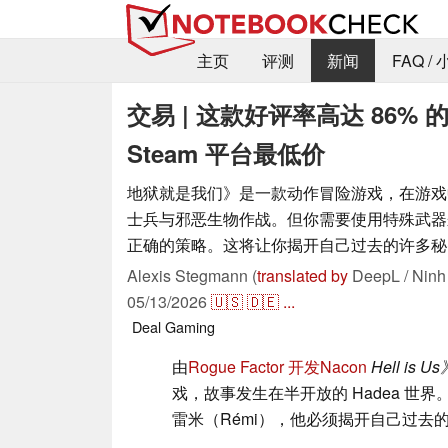
主页
评测
新闻
FAQ /
交易 | 这款好评率高达 86%
Steam 平台最低价
地狱就是我们》是一款动作冒险游戏，在游戏
士兵与邪恶生物作战。但你需要使用特殊武器
正确的策略。这将让你揭开自己过去的许多秘
Alexis Stegmann (
translated by
DeepL / Ninh
05/13/2026
🇺🇸
🇩🇪
...
Deal
Gaming
由
Rogue Factor 开发
Nacon
Hell is U
戏，故事发生在半开放的 Hadea 世
雷米（Rémi），他必须揭开自己过去