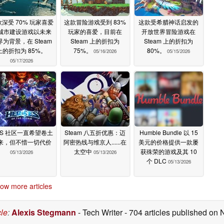
深受 70% 玩家喜爱
这款冒险游戏受到 83%
这款受希腊神话启发的
城市建设游戏以未来
玩家的喜爱，目前在
开放世界冒险游戏在
界为背景，在 Steam
Steam 上的折扣为
Steam 上的折扣为
上的折扣为 85%。
75%。
80%。
05/16/2026
05/15/2026
05/17/2026
tS 社区一直希望卷土
Steam 八五折优惠：迈
Humble Bundle 以 15
来，但不惜一切代价
阿密热线与维京人......在
美元的价格提供一款屡
太空中
获殊荣的游戏及其 10
05/13/2026
05/13/2026
个 DLC
05/13/2026
ow more articles
cle
:
Alexis Stegmann
- Tech Writer
- 704 articles published on