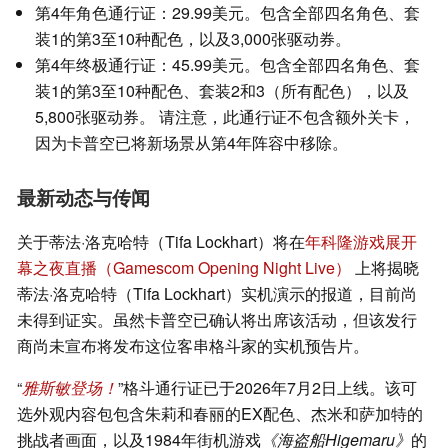
第4年角色通行证：29.99美元。包含全部四名角色、套
装1的第3至10种配色，以及3,000张驱动券。
第4年终极通行证：45.99美元。包含全部四名角色、套
装1的第3至10种配色、套装2和3（所有配色），以及
5,800张驱动券。 请注意，此通行证不包含额外关卡，
因为卡普空已将新场景从第4年阵容中移除。
最新动态与传闻
关于蒂法·洛克哈特（Tifa Lockhart）将在
年科隆游戏展开
幕之夜直播（Gamescom Opening Night Live）
上将揭晓
蒂法·洛克哈特（Tifa Lockhart）实机演示的报道，目前尚
未得到证实。虽然卡普空已确认将出席该活动，但该发行
商尚未宣布将发布这位客串格斗家的实机预告片。
“
雅斯敏登场！
”格斗通行证已于2026年7月2日上线。该可
选外观内容包包含朱莉和春丽的EX配色、杰米和萨加特的
挑战者画面，以及1984年街机游戏
《海盗船Higemaru》
的