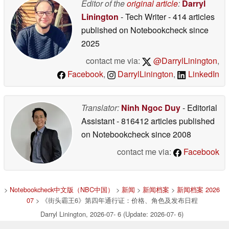
Editor of the
original article
:
Darryl
Linington
- Tech Writer
- 414 articles
published on Notebookcheck
since
2025
contact me via:
@DarrylLinington
,
Facebook
,
DarrylLinington
,
LinkedIn
Translator:
Ninh Ngoc Duy
- Editorial
Assistant
- 816412 articles published
on Notebookcheck
since 2008
contact me via:
Facebook
>
Notebookcheck中文版（NBC中国）
>
新闻
>
新闻档案
>
新闻档案 2026
07
> 《街头霸王6》第四年通行证：价格、角色及发布日程
Darryl Linington, 2026-07- 6 (Update: 2026-07- 6)