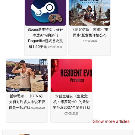
Steam夏季特卖：好评
《刺客信条：黑旗》“重
率达97%的热门
同步”版发售详情公布
Roguelike游戏首次跌
07/06/2026
破1.50美元
07/06/2026
哲学思考：《GTA 6》
卡普空确认《生化危
为何对许多人来说不仅
机：维罗妮卡》的登陆
仅是一款游戏
平台及2027年发售计划
07/06/2026
07/05/2026
Show more articles