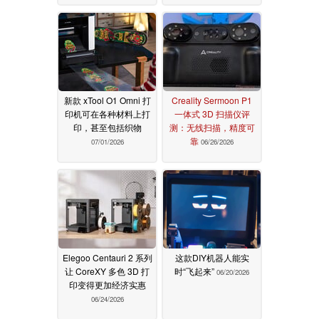
新款 xTool O1 Omni 打
Creality Sermoon P1
印机可在各种材料上打
一体式 3D 扫描仪评
印，甚至包括织物
测：无线扫描，精度可
靠
07/01/2026
06/26/2026
Elegoo Centauri 2 系列
这款DIY机器人能实
让 CoreXY 多色 3D 打
时“飞起来”
06/20/2026
印变得更加经济实惠
06/24/2026