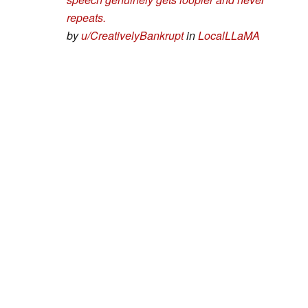
repeats.
by
u/CreativelyBankrupt
in
LocalLLaMA