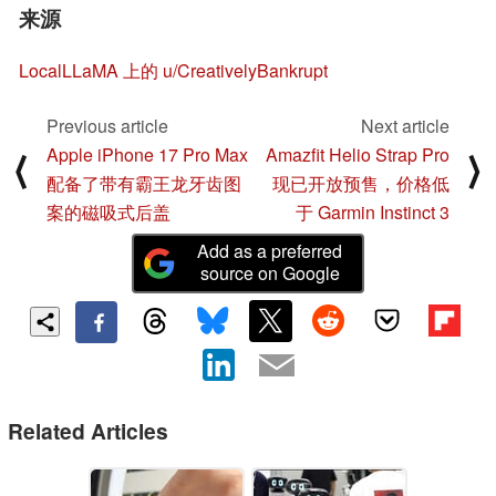
来源
LocalLLaMA 上的 u/CreativelyBankrupt
Previous article
Next article
Apple iPhone 17 Pro Max
Amazfit Helio Strap Pro
⟨
⟩
配备了带有霸王龙牙齿图
现已开放预售，价格低
案的磁吸式后盖
于 Garmin Instinct 3
Add as a preferred
source on Google
Related Articles