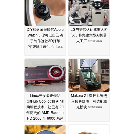
DIY和树莓派取代Apple
LG与英伟达达成重大协
Watch：你可以自己动
议，将共建大型AI机器
手制作这款3D打印
人工厂
07/08/2026
的“智能手表”
07/31/2026
Linux开发者正借助
Makera Z1 数控系统进
GitHub Copilot 和 AI 辅
入预售阶段，可选配激
助编程技术，让已有 20
光模块
06/10/2026
年历史的 AMD Radeon
HD 2000 至 6000 系列
显卡焕发新生
06/11/2026