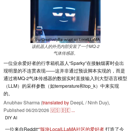
ⓘ u/CreativelyBankrupt on LocalLLaMA
该机器人的外壳内部安装了一个MQ-2
气体传感器。
一位业余爱好者的行李箱机器人“Sparky”在接触烟雾时会出
现明显的不连贯表现——这并非通过预设脚本实现的，而是
通过将MQ-2气体传感器的数据实时直接输入到大型语言模型
（LLM）的采样参数（如temperature和top_k）中来实现
的。
Anubhav Sharma (
translated by
DeepL / Ninh Duy),
Published
06/20/2026
🇺🇸
🇩🇪
...
DIY
AI
一位来自Reddit“
”版块LocalLLaMA社区的爱好者
打造了今