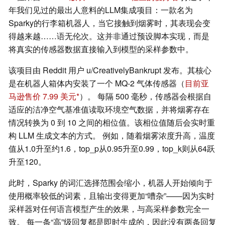
年我们见过的最出人意料的LLM集成项目：一款名为
Sparky的行李箱机器人，当它接触到烟雾时，其表现会变
得越来越……语无伦次。这并非通过预设脚本实现，而是
将真实的传感器数据直接输入到模型的采样参数中。
该项目由 Reddit 用户 u/CreativelyBankrupt 发布。其核心
是在机器人箱体内安装了一个 MQ-2 气体传感器（
目前亚
马逊售价 7.99 美元
）。 每隔 500 毫秒，传感器会根据自
适应的洁净空气基准值读取环境空气数据，并将烟雾存在
情况转换为 0 到 10 之间的相位值。该相位值随后会实时重
构 LLM 生成文本的方式。 例如，随着烟雾浓度升高，温度
值从1.0升至约1.6，top_p从0.95升至0.99，top_k则从64跃
升至120。
此时，Sparky 的词汇选择范围会缩小，机器人开始倾向于
使用概率较低的词素，且输出变得更加“嘈杂”——因为实时
采样器对任何语言模型产生的效果，与高采样参数完全一
致。 每一条“高”级回复都是即时生成的，因此没有两条回复