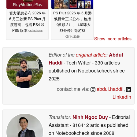
官方消息公布 2026 年
PS Plus 2026 年 5 月游
6 月三款新 PS Plus 月
戏目录正式公布，包括
度游戏，包括 PS4 和
《救赎 2》、《星球大
PS5 版本
战外传》等游戏
05/26/2026
05/14/2026
Show more articles
Editor of the
original article
:
Abdul
Haddi
- Tech Writer
- 330 articles
published on Notebookcheck
since
2025
contact me via:
abdul.haddii
,
LinkedIn
Translator:
Ninh Ngoc Duy
- Editorial
Assistant
- 816412 articles published
on Notebookcheck
since 2008