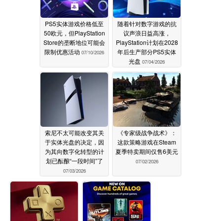
PS5实体游戏价格低至
随着针对数字游戏的抗
50欧元，但PlayStation
议声浪日益高涨，
Store的垄断地位可能会
PlayStation计划在2028
限制优惠活动
年后生产部分PS5实体
07/10/2026
光盘
07/04/2026
索尼不太可能改变其关
《专家级战争战术》：
于实体光盘的决定，因
这款策略游戏在Steam
为其向数字化转型的计
夏季特卖期间仅售6美元
划已酝酿“一段时间”了
07/02/2026
07/03/2026