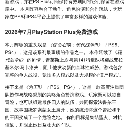
新游戏，并在PS Plus订阅保持有效期间将它们保留在游戏
库中。 本月阵容融合了动作、角色扮演和合作玩法，为玩
家在PS5和PS4平台上提供了丰富多样的游戏体验。
2026年7月PlayStation Plus免费游戏
本月阵容的重头戏是
《使命召唤：现代战争III》（
PS5、
PS4），这是该系列最重磅的作品之一。 本作延续了《
现
代战争II》
的剧情，普莱斯上尉与第141特遣队将迎战弗拉
基米尔·马卡洛夫，阻止他发动新的全球性威胁。游戏包含
完整的单人战役、竞技多人模式以及大规模的“僵尸模式”。
接下来是
《为王II》（
PS5、PS4），这是一款高度注重团
队协作与战略规划的策略角色扮演游戏。玩家既可以独自
冒险，也可以组建最多四人的队伍，共同探索法鲁尔王
国。故事围绕罗索蒙女王展开，她的统治将这个曾经和平
的王国变成了一个危险之地。 你的目标是集结盟友、对抗
强敌，并阻止她日益壮大的军队。