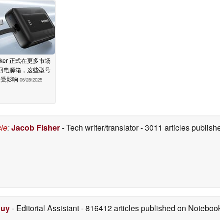
nker 正式在更多市场
回电源箱，这些型号
受影响
06/28/2025
cle
:
Jacob Fisher
- Tech writer/translator
- 3011 articles publi
Duy
- Editorial Assistant
- 816412 articles published on Notebo