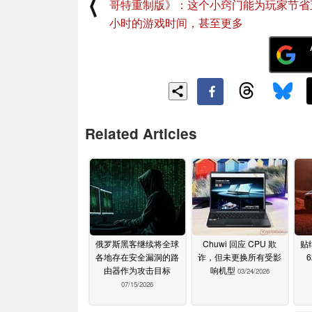
⟨
哥特重制版》：这个小窍门能为玩家节省
小时的游戏时间，甚至更多
Related Articles
俄罗斯黑客继续将全球
Chuwi 回应 CPU 欺
贴
各地存在安全漏洞的路
诈，但未更换所有受影
由器作为攻击目标
响机型
03/24/2026
07/15/2026