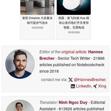
新型 Dreame 大容量冰
泄露：新飞利浦 Hue 模
箱可提供气泡水
块让老式电灯开关变得
智能，无需电池
05/29/2026
05/29/2026
Editor of the
original article
:
Hannes
Brecher
- Senior Tech Writer
- 21866
articles published on Notebookcheck
since 2018
contact me via:
@HannesBrecher
,
LinkedIn
,
Xing
Translator:
Ninh Ngoc Duy
- Editorial
Assistant
- 813826 articles published