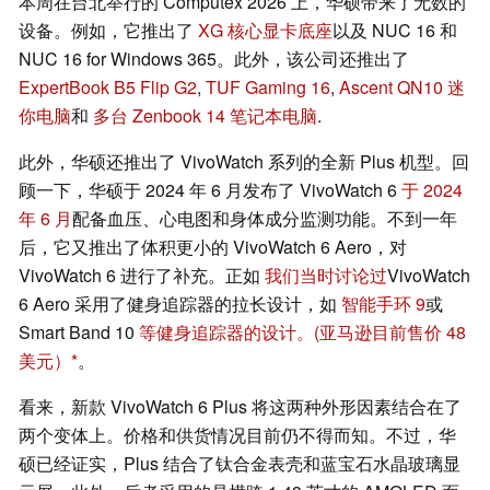
本周在台北举行的 Computex 2026 上，华硕带来了无数的
设备。例如，它推出了
XG 核心显卡底座
以及 NUC 16 和
NUC 16 for Windows 365。此外，该公司还推出了
ExpertBook B5 Flip G2
,
TUF Gaming 16
,
Ascent QN10 迷
你电脑
和
多台 Zenbook 14 笔记本电脑
.
此外，华硕还推出了 VivoWatch 系列的全新 Plus 机型。回
顾一下，华硕于 2024 年 6 月发布了 VivoWatch 6
于 2024
年 6 月
配备血压、心电图和身体成分监测功能。不到一年
后，它又推出了体积更小的 VivoWatch 6 Aero，对
VivoWatch 6 进行了补充。正如
我们当时讨论过
VivoWatch
6 Aero 采用了健身追踪器的拉长设计，如
智能手环 9
或
Smart Band 10
等健身追踪器的设计。
(亚马逊目前售价 48
美元）
。
看来，新款 VivoWatch 6 Plus 将这两种外形因素结合在了
两个变体上。价格和供货情况目前仍不得而知。不过，华
硕已经证实，Plus 结合了钛合金表壳和蓝宝石水晶玻璃显