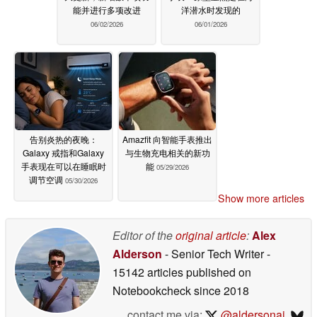
能并进行多项改进
洋潜水时发现的
06/02/2026
06/01/2026
告别炎热的夜晚：
Amazfit 向智能手表推出
Galaxy 戒指和Galaxy
与生物充电相关的新功
手表现在可以在睡眠时
能
05/29/2026
调节空调
05/30/2026
Show more articles
Editor of the
original article
:
Alex
Alderson
- Senior Tech Writer
-
15142 articles published on
Notebookcheck
since 2018
contact me via:
@aldersonaj
,