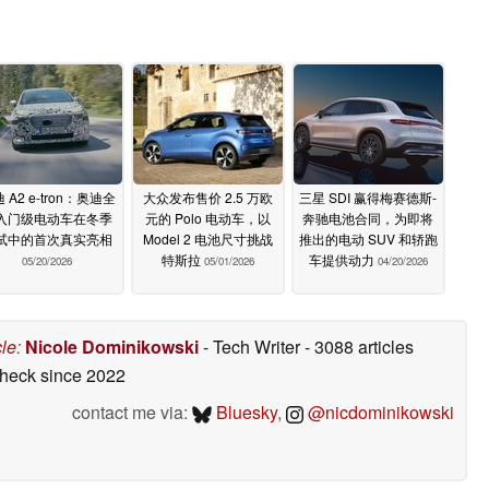
 A2 e-tron：奥迪全
大众发布售价 2.5 万欧
三星 SDI 赢得梅赛德斯-
入门级电动车在冬季
元的 Polo 电动车，以
奔驰电池合同，为即将
试中的首次真实亮相
Model 2 电池尺寸挑战
推出的电动 SUV 和轿跑
特斯拉
车提供动力
05/20/2026
05/01/2026
04/20/2026
cle
:
Nicole Dominikowski
- Tech Writer
- 3088 articles
check
since 2022
contact me via:
Bluesky
,
@nicdominikowski