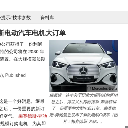
 小提示/ 技术参数
资料库
斯电动汽车电机大订单
驰公司获得了一份利润
公司将在 2030 年
装置。在大规模裁员期
y),
Published
ⓘ Mercedes-Benz
继最近一连串关于职位大幅削减的坏消
这是一个好消息。继最
息之后，博世又从梅赛德斯-奔驰获得
之后，一份重要的新订
了一份重要的大型电机订单。梅赛德
斯-奔驰最近发布了新款电动C级车（图
鲜空气。
梅赛德斯-奔驰
片：梅赛德斯-奔驰）。
）已大规模订购电机，为其即