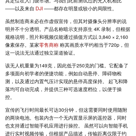
其定位在入门级市场。与我们此前测试过的无人机相比
——以及来自
DJI
——都存在明显或较小的局限性。
虽然制造商未必在作虚假宣传，但其对摄像头分辨率的说
明并不十分透明。产品名称暗示支持原生 4K 录制，但根据
规格说明，照片和视频仅能通过插值方式以 3,840 × 2,160
像素保存。某家
零售商称
称其画质水平约相当于720p，但
这一说法无法通过独立渠道验证。
该无人机重量为149克，因此低于250克的门槛。它配备了
多项面向初学者的便捷功能，例如自动悬停、障碍物检
测，以及通过内置气压计实现的悬停高度保持。 起飞和降
落均可自动完成，并提供三种可选速度档位，以便于操
控。
宣传的飞行时间最长可达30分钟，但这需要同时使用随附
的两块电池。包装内含一个无内置显示屏的遥控器，同时
也支持通过智能手机应用进行操控。 虽然可以向智能手机
进行实时视频传输，但根据产品描述，传输距离仅限于约