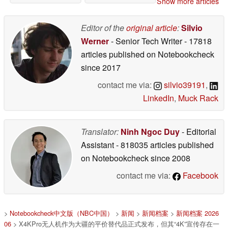
Show more articles
Editor of the
original article
:
Silvio
Werner
- Senior Tech Writer
- 17818
articles published on Notebookcheck
since 2017
contact me via:
silvio39191
,
LinkedIn
,
Muck Rack
Translator:
Ninh Ngoc Duy
- Editorial
Assistant
- 818035 articles published
on Notebookcheck
since 2008
contact me via:
Facebook
>
Notebookcheck中文版（NBC中国）
>
新闻
>
新闻档案
>
新闻档案 2026
06
> X4KPro无人机作为大疆的平价替代品正式发布，但其“4K”宣传存在一