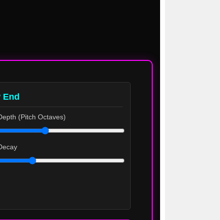
 End
Depth (Pitch Octaves)
 Decay