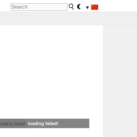
▼
loading failed!
loading failed!