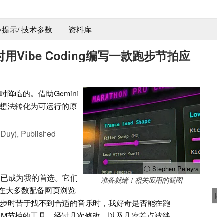
 小提示/ 技术参数
资料库
步时用Vibe Coding编写一款跑步节拍应
降临的。借助Gemini
想法转化为可运行的原
 Duy),
Published
ⓘ Stephen Pereyra
用已成为我的首选。它们
准备就绪！相关应用的截图
在大多数配备网页浏览
跑步时苦于找不到合适的音乐时，我好奇是否能在跑
PM节拍的工具。经过几次修改，以及几次差点被绊