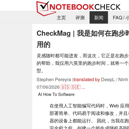
主页
评测
新闻
FAQ /
CheckMag | 我是如何在跑
用的
灵感随时都可能迸发，而这次，它正是在跑步时
的帮助，我仅用六英里的跑步时间，就将一个
型。
Stephen Pereyra (
translated by
DeepL / Ninh
07/06/2026
🇺🇸
🇩🇪
...
AI
How To
Software
在使用人工智能编写代码时，Web 应
部署简单、代码易于阅读和修改，并且
器的设备上都能运行。 因此，当我在
完全程之前，创建一个能生成随机高B