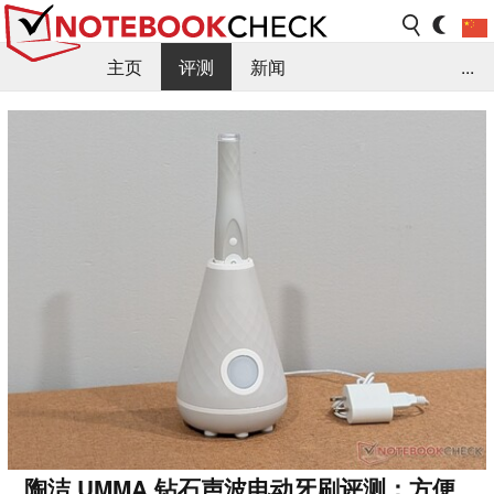
主页
评测
新闻
...
FAQ / 小提示/ 技术参数
资料库
陶洁 UMMA 钻石声波电动牙刷评测：方便