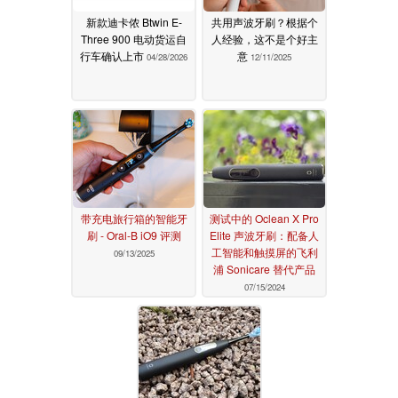
新款迪卡侬 Btwin E-
共用声波牙刷？根据个
Three 900 电动货运自
人经验，这不是个好主
行车确认上市
意
04/28/2026
12/11/2025
带充电旅行箱的智能牙
测试中的 Oclean X Pro
刷 - Oral-B iO9 评测
Elite 声波牙刷：配备人
工智能和触摸屏的飞利
09/13/2025
浦 Sonicare 替代产品
07/15/2024