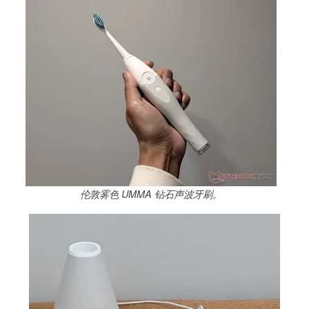
伦敦雾色 UMMA 钻石声波牙刷。