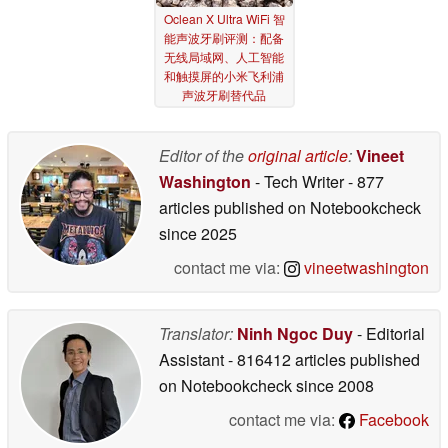
Oclean X Ultra WiFi 智
能声波牙刷评测：配备
无线局域网、人工智能
和触摸屏的小米飞利浦
声波牙刷替代品
03/14/2024
Editor of the
original article
:
Vineet
Washington
- Tech Writer
- 877
articles published on Notebookcheck
since 2025
contact me via:
vineetwashington
Translator:
Ninh Ngoc Duy
- Editorial
Assistant
- 816412 articles published
on Notebookcheck
since 2008
contact me via:
Facebook