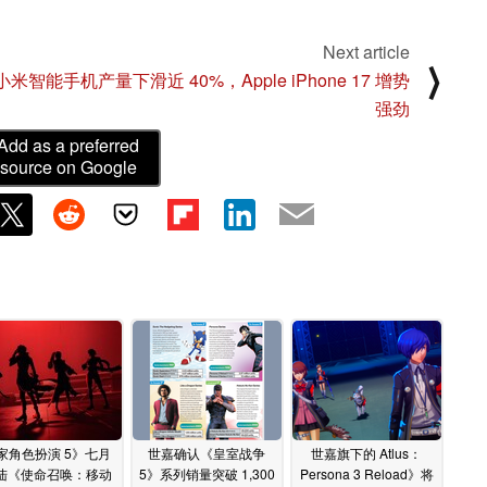
Next article
⟩
小米智能手机产量下滑近 40%，Apple iPhone 17 增势
强劲
Add as a preferred
source on Google
家角色扮演 5》七月
世嘉确认《皇室战争
世嘉旗下的 Atlus：
陆《使命召唤：移动
5》系列销量突破 1,300
Persona 3 Reload》将