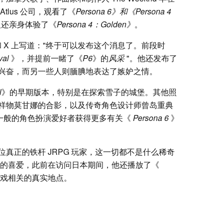
tlus 公司，观看了《
Persona 6》和《Persona 4
人还亲身体验了《
Persona 4：Golden》
。
和 X 上写道："终于可以发布这个消息了。前段时
val
》，并提前一睹了《
P6
》的
风采
"。他还发布了
兴奋，而另一些人则腼腆地表达了嫉妒之情。
l
》的早期版本，特别是在探索雪子的城堡。其他照
祥物莫甘娜的合影，以及传奇角色设计师曾岛重典
》比一般的角色扮演爱好者获得更多有关《
Persona 6
》
真正的铁杆 JRPG 玩家，这一切都不是什么稀奇
 系列的喜爱，此前在访问日本期间，他还播放了《
戏相关的真实地点。