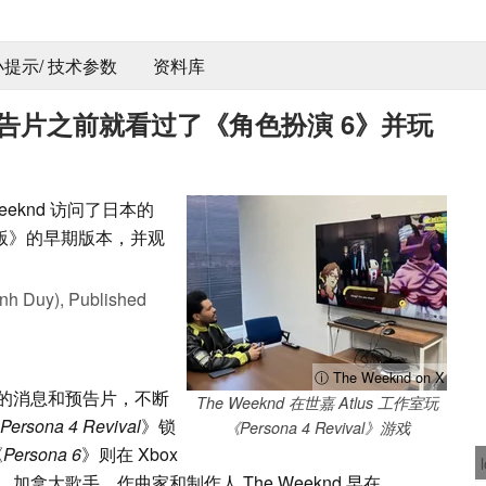
 小提示/ 技术参数
资料库
到预告片之前就看过了《角色扮演 6》并玩
eknd 访问了日本的
复兴版》的早期版本，并观
nh Duy),
Published
ⓘ The Weeknd on X
待新的消息和预告片，不断
The Weeknd 在世嘉 Atlus 工作室玩
Persona 4 Revival
》锁
《Persona 4 Revival》游戏
《
Persona 6
》则在 Xbox
拿大歌手、作曲家和制作人 The Weeknd 早在