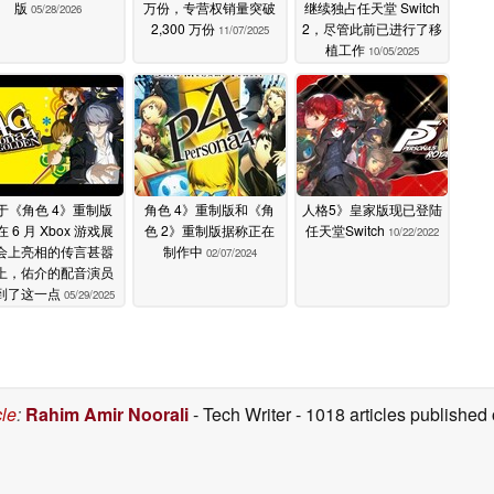
版
万份，专营权销量突破
继续独占任天堂 Switch
05/28/2026
2,300 万份
2，尽管此前已进行了移
11/07/2025
植工作
10/05/2025
于《角色 4》重制版
角色 4》重制版和《角
人格5》皇家版现已登陆
 6 月 Xbox 游戏展
色 2》重制版据称正在
任天堂Switch
10/22/2022
会上亮相的传言甚嚣
制作中
02/07/2024
上，佑介的配音演员
到了这一点
05/29/2025
cle
:
Rahim Amir Noorali
- Tech Writer
- 1018 articles publishe