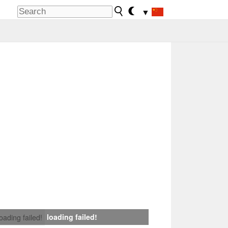
▼
loading failed!
loading failed!