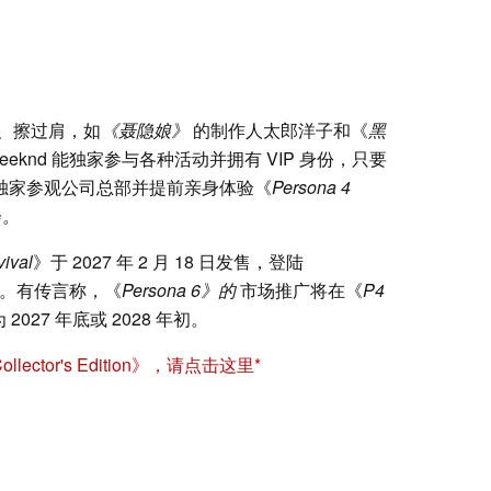
、擦过肩，如
《聂隐娘》
的制作人太郎洋子和《
黑
eeknd 能独家参与各种活动并拥有 VIP 身份，只要
就能独家参观公司总部并提前亲身体验《
Persona 4
会
。
ival
》于 2027 年 2 月 18 日发售，登陆
 和 PC。有传言称，《
Persona
6》的
市场推广将在《
P4
027 年底或 2028 年初。
ollector's Edition》，请点击这里