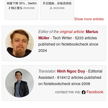
销量下降 30%，Switch
开启预购，价格高得惊
2 独占鳌头
人
05/20/2026
05/20/2026
Show more articles
Editor of the
original article
:
Marius
Müller
- Tech Writer
- 5233 articles
published on Notebookcheck
since
2024
Translator:
Ninh Ngoc Duy
- Editorial
Assistant
- 816412 articles published
on Notebookcheck
since 2008
contact me via:
Facebook