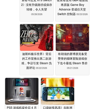
2》没有升级路径或保存
将原版 Game Boy
转移，令人失望
Advance 变成任天堂
Switch 控制器
05/28/2026
05/23/2026
迪斯科极乐世界》背后
有胡须的赛博朋克备受
的工作室推出第二款游
赞誉的猫咪冒险游戏创
戏，争议引发 Steam 负
下迄今最低 Steam 售价
面评论
05/22/2026
05/21/2026
PS5 游戏机提价后 4 月
口袋妖怪风浪》在欧洲