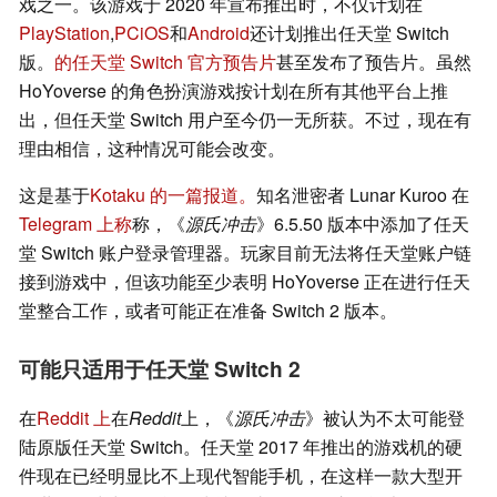
戏之一。该游戏于 2020 年宣布推出时，不仅计划在
PlayStation
,
PC
iOS
和
Android
还计划推出任天堂 Switch
版。
的任天堂 Switch 官方预告片
甚至发布了预告片。虽然
HoYoverse 的角色扮演游戏按计划在所有其他平台上推
出，但任天堂 Switch 用户至今仍一无所获。不过，现在有
理由相信，这种情况可能会改变。
这是基于
Kotaku 的一篇报道。
知名泄密者 Lunar Kuroo 在
Telegram 上称
称，《
源氏冲击
》6.5.50 版本中添加了任天
堂 Switch 账户登录管理器。玩家目前无法将任天堂账户链
接到游戏中，但该功能至少表明 HoYoverse 正在进行任天
堂整合工作，或者可能正在准备 Switch 2 版本。
可能只适用于任天堂 Switch 2
在
Reddit 上
在
Reddit
上，《
源氏冲击
》被认为不太可能登
陆原版任天堂 Switch。任天堂 2017 年推出的游戏机的硬
件现在已经明显比不上现代智能手机，在这样一款大型开