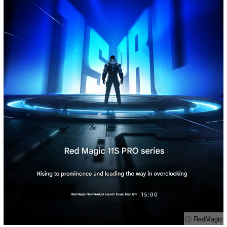
ⓘ RedMagic