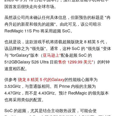
国首发后很快走向全球市场。
虽然该公司尚未确认任何具体信息，但新预告的标题是 "冉
冉升起的新星和领先的超频"。由此可见，该公司暗示
RedMagic 11S Pro 将采用超频 SoC。
也就是说，这款游戏手机将搭载超频版骁龙 8 精英 5 代，
该品牌称之为 "领先版"。通常，这种 SoC 的 "领先版 "变体
与 "forGalaxy"版本（
亚马逊上
配备超频 SoC 的
512GBGalaxy S26 Ultra 目前
售价 1299.99 美元
）的时钟
速度相匹配。
供参考
骁龙 8 精英 5 代的Galaxy
的性能核心频率为
3.53GHz，与普通版相同。而 Prime 内核的主频为
4.47GHz，而不是 4.43GHz。预计 RedMagic 的领先版本
也将采用类似的配置。
SoC 的超频，尤其是结合主动散热设置，可能会使