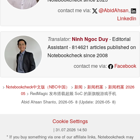
contact me via:
@AbidAhsan
,
LinkedIn
Translator:
Ninh Ngoc Duy
- Editorial
Assistant
- 814621 articles published on
Notebookcheck
since 2008
contact me via:
Facebook
>
Notebookcheck中文版（NBC中国）
>
新闻
>
新闻档案
>
新闻档案 2026
05
> RedMagic 发布搭载超频 SoC 的新旗舰游戏手机
Abid Ahsan Shanto, 2026-05- 8 (Update: 2026-05- 8)
Cookie Settings
| 31.07.2026 14:50
* If you buy something via one of our affiliate links, Notebookcheck may