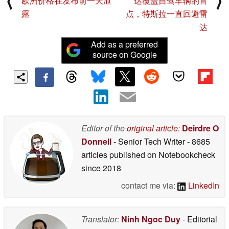
⟨
⟩
欧洲价格在发布前一天泄
达覆盖自驾车辆的盲
露
点，特斯拉一直回避雷
达
Add as a preferred
source on Google
Editor of the
original article
:
Deirdre O
Donnell
- Senior Tech Writer
- 8685
articles published on Notebookcheck
since 2018
contact me via:
LinkedIn
Translator:
Ninh Ngoc Duy
- Editorial