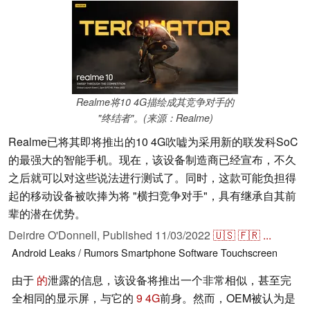
Realme将10 4G描绘成其竞争对手的
"终结者"。(来源：Realme)
Realme已将其即将推出的10 4G吹嘘为采用新的联发科SoC
的最强大的智能手机。现在，该设备制造商已经宣布，不久
之后就可以对这些说法进行测试了。同时，这款可能负担得
起的移动设备被吹捧为将 "横扫竞争对手"，具有继承自其前
辈的潜在优势。
Deirdre O'Donnell,
Published
11/03/2022
🇺🇸
🇫🇷
...
Android
Leaks / Rumors
Smartphone
Software
Touchscreen
由于
的
泄露的信息，该设备将推出一个非常相似，甚至完
全相同的显示屏，与它的
9 4G
前身。然而，OEM被认为是