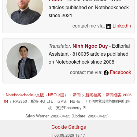
articles published on Notebookcheck
since 2021
contact me via:
LinkedIn
Translator:
Ninh Ngoc Duy
- Editorial
Assistant
- 818035 articles published
on Notebookcheck
since 2008
contact me via:
Facebook
>
Notebookcheck中文版（NBC中国）
>
新闻
>
新闻档案
>
新闻档案 2026
04
> RP2350：配备 4G LTE、GPS、NB-IoT、电池的紧凑型物联网电路
板，支持Raspberry Pi
Silvio Werner, 2026-04-25 (Update: 2026-04-25)
Cookie Settings
| 06.08.2026 18:17